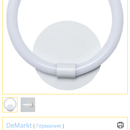
Обмен и возврат
Установка
FAQ
Отзывы
DeMarkt
(
Германия
)