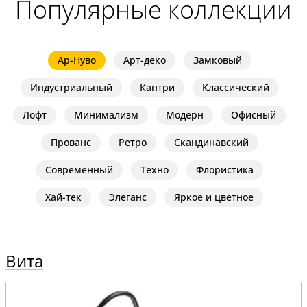
Популярные коллекции
Ар-Нуво
Арт-деко
Замковый
Индустриальный
Кантри
Классический
Лофт
Минимализм
Модерн
Офисный
Прованс
Ретро
Скандинавский
Современный
Техно
Флористика
Хай-тек
Элеганс
Яркое и цветное
Вита