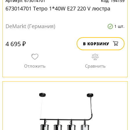
673014701
194159
673014701 Тетро 1*40W E27 220 V люстра
DeMarkt (Германия)
1 шт.
4 695 ₽
В КОРЗИНУ