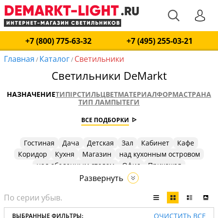
+7 (800) 775-63-32
+7 (495) 255-03-21
Главная
Каталог
Светильники
/
/
Светильники DeMarkt
НАЗНАЧЕНИЕ
ТИП
IP
СТИЛЬ
ЦВЕТ
МАТЕРИАЛ
ФОРМА
СТРАНА
ТИП ЛАМПЫ
ТЕГИ
ВСЕ ПОДБОРКИ
Гостиная
Дача
Детская
Зал
Кабинет
Кафе
Коридор
Кухня
Магазин
над кухонным островом
над обеденным столом
Офис
Прихожая
прихожая и коридор
Спальня
Холл
Развернуть
ОЧИСТИТЬ ВСЕ
ВЫБРАННЫЕ ФИЛЬТРЫ: