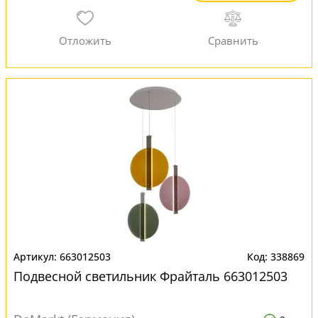
663012503
338869
Подвесной светильник Фрайталь 663012503