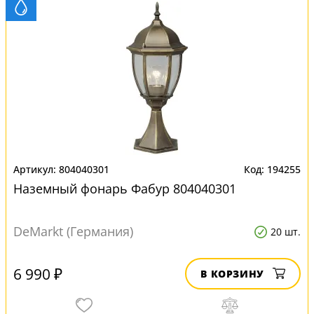
804040301
194255
Наземный фонарь Фабур 804040301
DeMarkt (Германия)
20 шт.
6 990 ₽
В КОРЗИНУ