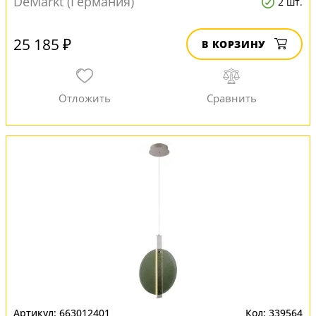
DeMarkt (Германия)
2 шт.
25 185 ₽
В КОРЗИНУ
663012401
339564