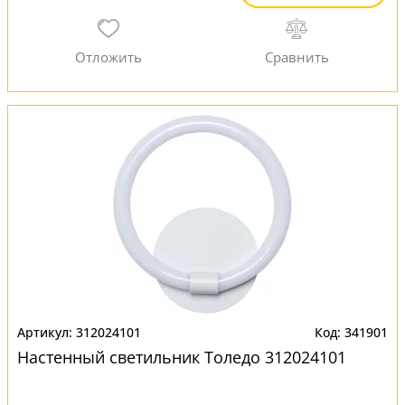
312024101
341901
Настенный светильник Толедо 312024101