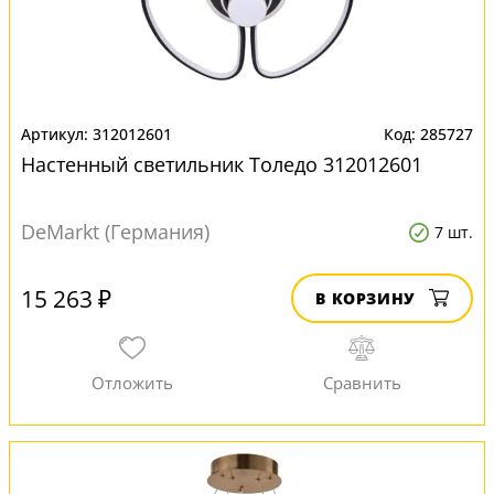
312012601
285727
Настенный светильник Толедо 312012601
DeMarkt (Германия)
7 шт.
15 263 ₽
В КОРЗИНУ