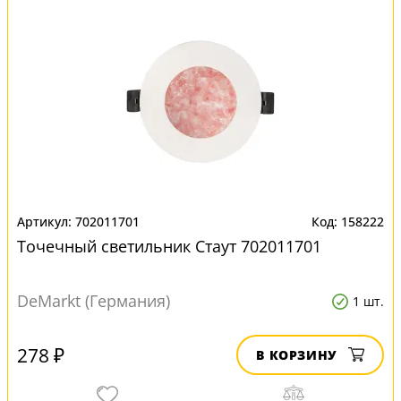
702011701
158222
Точечный светильник Стаут 702011701
DeMarkt (Германия)
1 шт.
278 ₽
В КОРЗИНУ