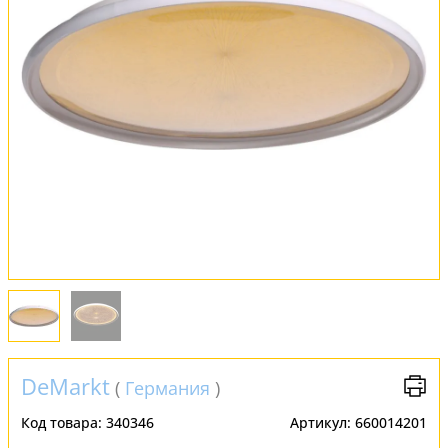
Обмен и возврат
Установка
FAQ
Отзывы
DeMarkt
(
Германия
)
Код товара:
340346
Артикул:
660014201