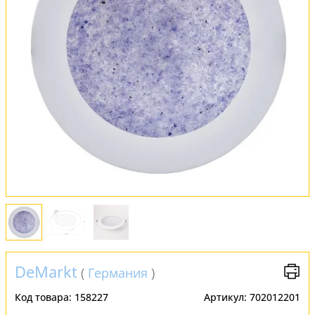
Обмен и возврат
Установка
FAQ
Отзывы
DeMarkt
(
Германия
)
Код товара:
158227
Артикул:
702012201