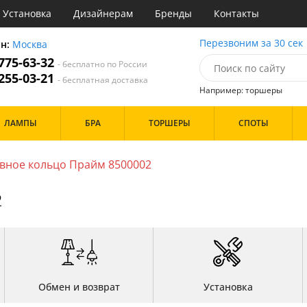
Установка
Дизайнерам
Бренды
Контакты
ы
Перезвоним за 30 сек
он:
Москва
 775-63-32
- бесплатно по России
атегории
 255-03-21
- бесплатная доставка
Например: торшеры
Стиль
Назначение
Дизайн/Форма
ЛАМПЫ
БРА
ТОРШЕРЫ
СПОТЫ
деко
Гостиная
Плоские
ссический
Детская
Со свечами
т
Зал
Шары
вное кольцо Прайм 8500002
имализм
Кабинет
ерн
Кафе
Особенности
2
ванс
Коридор и прихожая
ременный
Кухня
ристика
Офис
тек
Прихожая
Бренд
Спальня
Цвет
Обмен и возврат
Установка
Белые