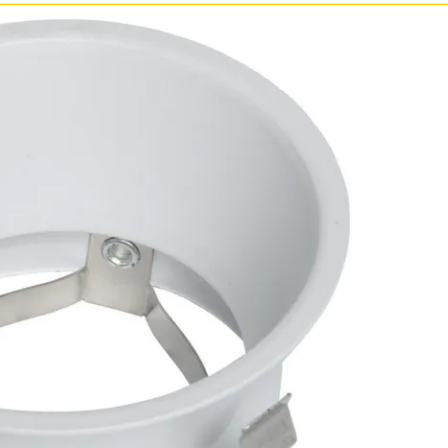
Бронза
Золото
Прозрачные
Хром
Черные