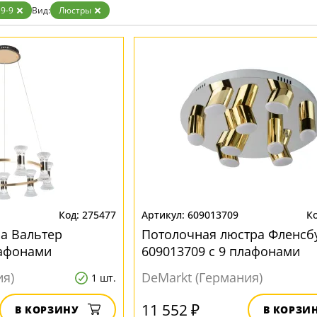
Бронза
9-9
Вид:
Люстры
Золото
Прозрачные
Хром
Черные
275477
609013709
а Вальтер
Потолочная люстра Фленсб
лафонами
609013709 с 9 плафонами
ия)
DeMarkt (Германия)
1 шт.
11 552 ₽
В КОРЗИНУ
В КОРЗИ