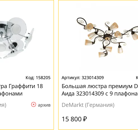
158205
323014309
ра Граффити 18
Большая люстра премиум D
лафонами
Аида 323014309 с 9 плафон
ия)
DeMarkt (Германия)
архив
15 800 ₽