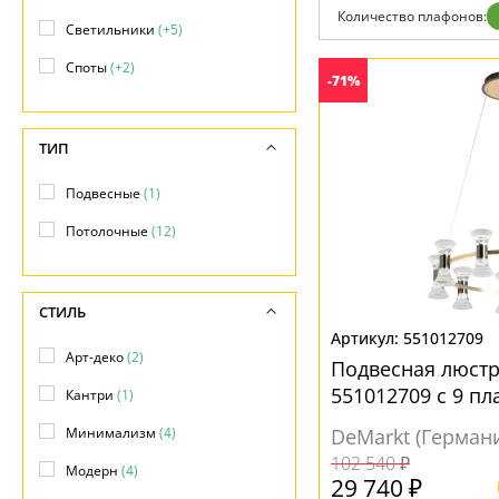
Возврат
Количество плафонов:
Отзывы
Светильники
(+5)
Установка
Споты
(+2)
Дизайнерам
-71%
Бренды
Контакты
ТИП
Подвесные
(1)
Потолочные
(12)
СТИЛЬ
551012709
Арт-деко
(2)
Подвесная люстр
551012709 с 9 п
Кантри
(1)
Минимализм
(4)
DeMarkt (Герман
102 540 ₽
Модерн
(4)
29 740 ₽