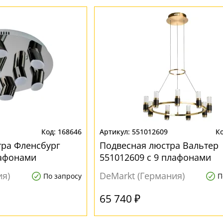
168646
551012609
тра Фленсбург
Подвесная люстра Вальтер
лафонами
551012609 с 9 плафонами
ия)
DeMarkt (Германия)
По запросу
П
65 740 ₽