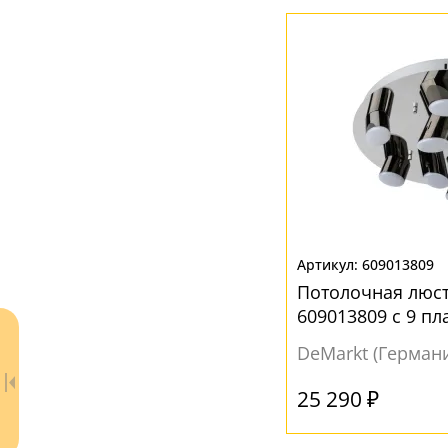
Матовый
(3)
Белый
(9)
Желтый
(1)
Матовый
(1)
Перламутровый
(1)
Прозрачный
(3)
Серый
(2)
Черный
(2)
609013809
Потолочная люс
609013809 с 9 п
DeMarkt (Герман
25 290 ₽