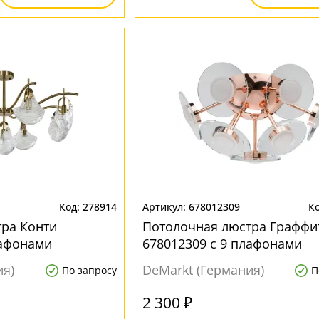
278914
678012309
ра Конти
Потолочная люстра Граффи
лафонами
678012309 с 9 плафонами
ия)
DeMarkt (Германия)
По запросу
П
2 300 ₽