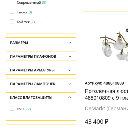
Современный
(8)
Техно
(3)
Хай-тек
(7)
РАЗМЕРЫ
Высота, см
ПАРАМЕТРЫ ПЛАФОНОВ
-
ФОРМА ПЛАФОНА
ПАРАМЕТРЫ АРМАТУРЫ
Длина подвеса, см
-
Декоративный
(5)
ЦВЕТ АРМАТУРЫ
488010809
ПАРАМЕТРЫ ЛАМПОЧЕК
Ширина, см
Конусный
(1)
Потолочная люст
Количество ламп
Белый
(1)
488010809 с 9 п
КЛАСС ВЛАГОЗАЩИТЫ
-
Круг
(5)
-
Бронза
(2)
DeMarkt (Герман
Диаметр, см
IP20
(12)
Общая мощность ламп
Золото
(2)
ПОВЕРХНОСТЬ
-
-
43 400 ₽
Золотой
(2)
Глянцевый
(3)
Длина, см