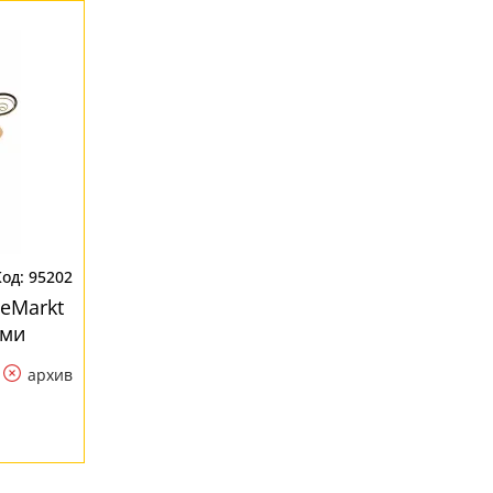
95202
eMarkt
ами
архив