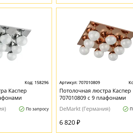
158296
707010809
ра Каспер
Потолочная люстра Каспер
лафонами
707010809 с 9 плафонами
ия)
DeMarkt (Германия)
По запросу
П
6 820 ₽