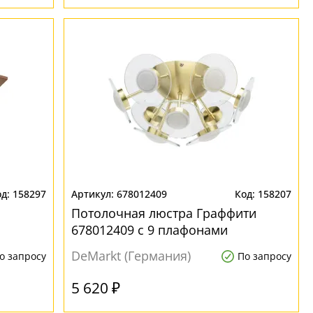
158297
678012409
158207
Потолочная люстра Граффити
678012409 с 9 плафонами
DeMarkt (Германия)
о запросу
По запросу
5 620 ₽