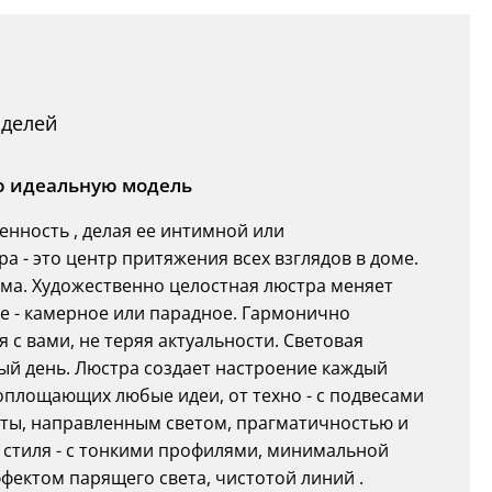
оделей
ою идеальную модель
нность , делая ее интимной или
а - это центр притяжения всех взглядов в доме.
ома. Художественно целостная люстра меняет
е - камерное или парадное. Гармонично
я с вами, не теряя актуальности. Световая
ый день. Люстра создает настроение каждый
оплощающих любые идеи, от техно - с подвесами
оты, направленным светом, прагматичностью и
 стиля - с тонкими профилями, минимальной
ектом парящего света, чистотой линий .