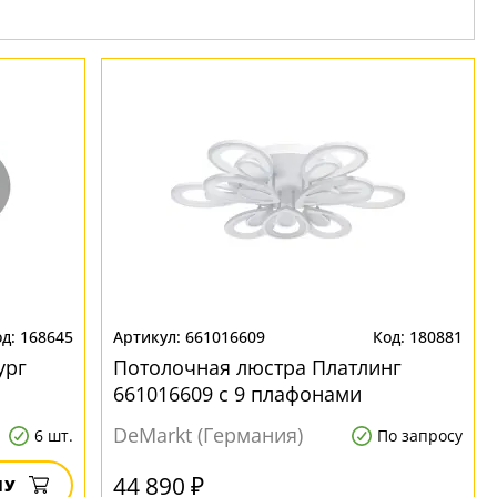
168645
661016609
180881
ург
Потолочная люстра Платлинг
661016609 с 9 плафонами
DeMarkt (Германия)
6 шт.
По запросу
44 890 ₽
НУ