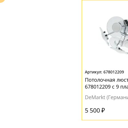
Ваш регион:
Москва
+7 (800) 775-63-32
- бесплатно по России
+7 (495) 255-03-21
- бесплатная доставка
678012209
Потолочная люст
678012209 с 9 п
DeMarkt (Герман
5 500 ₽