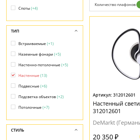
Возврат
Количество плафонов:
Отзывы
Споты
(+4)
Установка
Дизайнерам
Бренды
ТИП
Контакты
Встраиваемые
(+1)
Наземные фонари
(+5)
Настенно-потолочные
(+5)
Настенные
(13)
Подвесные
(+6)
312012601
Подсветка объектов
(+2)
Настенный свети
Потолочные
(+7)
312012601
DeMarkt (Герман
СТИЛЬ
20 350 ₽