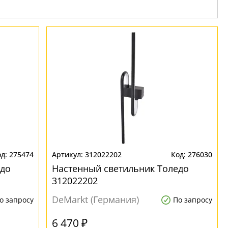
275474
312022202
276030
едо
Настенный светильник Толедо
312022202
DeMarkt (Германия)
о запросу
По запросу
6 470 ₽