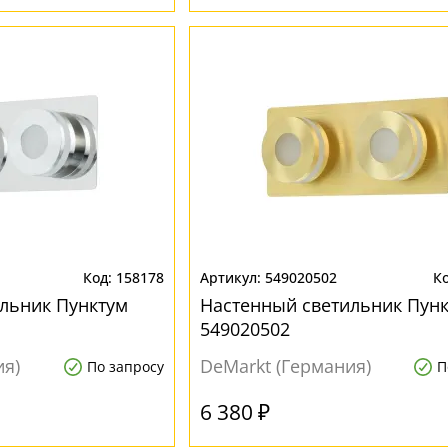
158178
549020502
льник Пунктум
Настенный светильник Пун
549020502
ия)
DeMarkt (Германия)
По запросу
П
6 380 ₽