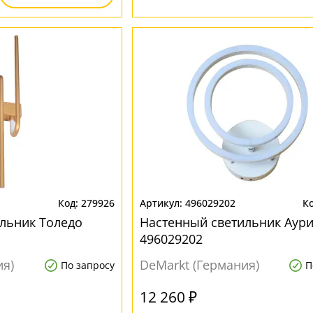
279926
496029202
льник Толедо
Настенный светильник Аури
496029202
ия)
DeMarkt (Германия)
По запросу
П
12 260 ₽