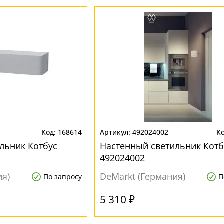
168614
492024002
льник Котбус
Настенный светильник Котб
492024002
ия)
DeMarkt (Германия)
По запросу
П
5 310 ₽