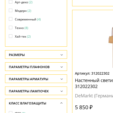
Арт-деко
(2)
Модерн
(2)
Современный
(4)
Техно
(8)
Хай-тек
(2)
РАЗМЕРЫ
Высота, см
ПАРАМЕТРЫ ПЛАФОНОВ
-
312022302
ФОРМА ПЛАФОНА
ПАРАМЕТРЫ АРМАТУРЫ
Глубина, см
Настенный свети
312022302
-
другая
(1)
ЦВЕТ АРМАТУРЫ
ПАРАМЕТРЫ ЛАМПОЧЕК
DeMarkt (Герман
Ширина, см
круглая
(1)
Количество ламп
Белый
(3)
КЛАСС ВЛАГОЗАЩИТЫ
-
прямоугольная
(7)
-
5 850 ₽
Золото
(3)