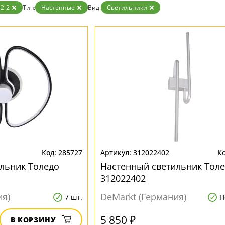
Бронза
2-2
Тип:
Настенные
Вид:
Светильники
Золото
Прозрачные
Хром
Черные
285727
312022402
льник Толедо
Настенный светильник Тол
312022402
ия)
DeMarkt (Германия)
7 шт.
П
5 850 ₽
В КОРЗИНУ