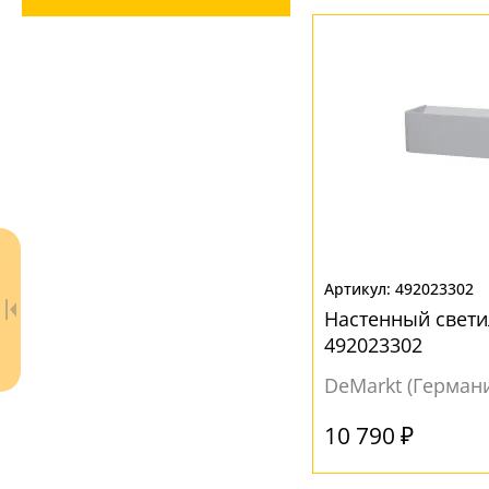
Стекло
(2)
ЦВЕТ ПЛАФОНОВ
<>
(1)
Белый
(8)
Желтый
(2)
Прозрачный
(2)
Розовый
(1)
492023302
Серебрянный
(1)
Настенный свети
Серый
(2)
492023302
DeMarkt (Герман
10 790 ₽