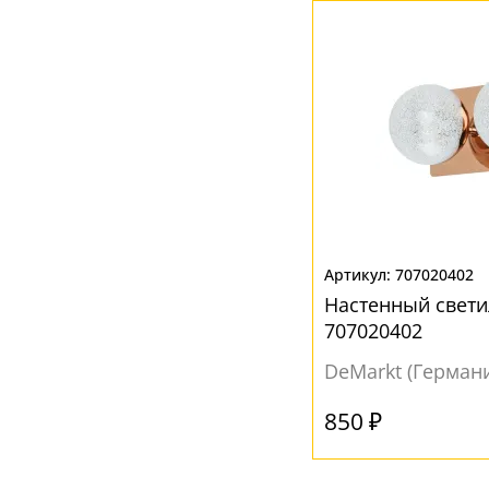
Ваш регион:
Москва
+7 (800) 775-63-32
- бесплатно по России
+7 (495) 255-03-21
- бесплатная доставка
707020402
Настенный свети
707020402
DeMarkt (Герман
850 ₽