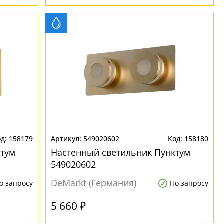
158179
549020602
158180
ктум
Настенный светильник Пунктум
549020602
DeMarkt (Германия)
о запросу
По запросу
5 660 ₽