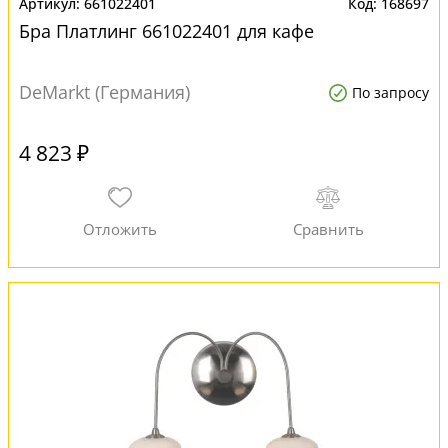
661022401
168697
Бра Платлинг 661022401 для кафе
DeMarkt (Германия)
По запросу
4 823 ₽