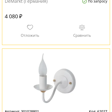
DeMarkt (Германия)
По запросу
4 080 ₽
301028801
62027