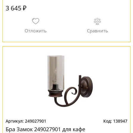
3 645 ₽
249027901
138947
Бра Замок 249027901 для кафе