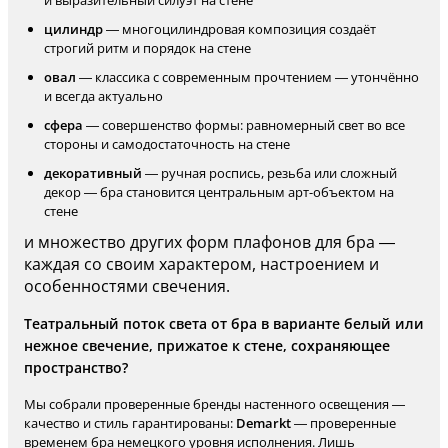
и выразительный силуэт на стене
цилиндр
— многоцилиндровая композиция создаёт
строгий ритм и порядок на стене
овал
— классика с современным прочтением — утончённо
и всегда актуально
сфера
— совершенство формы: равномерный свет во все
стороны и самодостаточность на стене
декоративный
— ручная роспись, резьба или сложный
декор — бра становится центральным арт-объектом на
стене
и множество других форм плафонов для бра —
каждая со своим характером, настроением и
особенностями свечения.
Театральный поток света от бра в варианте белый или
нежное свечение, прижатое к стене, сохраняющее
пространство?
Мы собрали проверенные бренды настенного освещения —
качество и стиль гарантированы:
Demarkt
— проверенные
временем бра немецкого уровня исполнения. Лишь