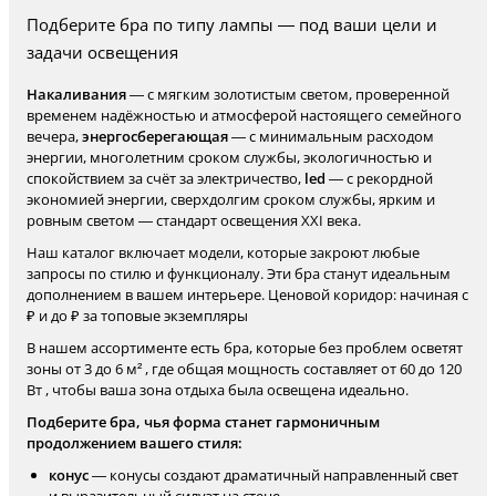
Подберите бра по типу лампы — под ваши цели и
задачи освещения
Накаливания
— с мягким золотистым светом, проверенной
временем надёжностью и атмосферой настоящего семейного
вечера,
энергосберегающая
— с минимальным расходом
энергии, многолетним сроком службы, экологичностью и
спокойствием за счёт за электричество,
led
— с рекордной
экономией энергии, сверхдолгим сроком службы, ярким и
ровным светом — стандарт освещения XXI века.
Наш каталог включает модели, которые закроют любые
запросы по стилю и функционалу. Эти бра станут идеальным
дополнением в вашем интерьере. Ценовой коридор: начиная с
₽ и до ₽ за топовые экземпляры
В нашем ассортименте есть бра, которые без проблем осветят
зоны от 3 до 6 м² , где общая мощность составляет от 60 до 120
Вт , чтобы ваша зона отдыха была освещена идеально.
Подберите бра, чья форма станет гармоничным
продолжением вашего стиля:
конус
— конусы создают драматичный направленный свет