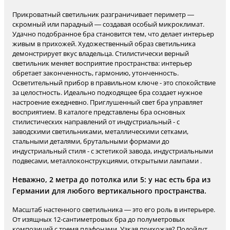
Прикроватный светильник разграничивает периметр —
скромный или парадный — создавая особый микроклимат.
Удачно подобранное бра становится тем, что делает интерьер
живым в прихожей. Художественный образ светильника
демонстрирует вкус владельца. Стилистически верный
светильник меняет восприятие пространства: интерьер
обретает законченность, гармонию, утонченность.
Осветительный прибор в правильном ключе - это спокойствие
за целостность. Идеально подходящее бра создает нужное
настроение ежедневно. Приглушенный свет бра управляет
восприятием. В каталоге представлены бра основных
стилистических направлений от индустриальный - с
заводскими светильниками, металлическими сетками,
стальными деталями, брутальными формами до
индустриальный стиля - с эстетикой завода, индустриальными
подвесами, металлоконструкциями, открытыми лампами .
Неважно, 2 метра до потолка или 5: у нас есть бра из
Германии для любого вертикального пространства.
Масштаб настенного светильника — это его роль в интерьере.
От изящных 12-сантиметровых бра до полуметровых
композиций с тремя плафонами. Узкая прихожая? Подойдут