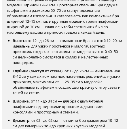
модели шириной 12–20 см. Просторная спальня? Бра с двумя
плафонами и размахом 50–70 см станут идеальным
обрамлением изголовья. В каталоге есть как компактные бра
шириной 12–15 см, так и крупные модели с тремя плафонами
шириной до 70 см — главное, чтобы светильник был по-
настоящему вашим и приносил радость каждый день.
Высота
от 12 - до 26 см — компактные бра высотой 12–20 см
идеальны для узких простенков и малогабаритных
прихожих, тогда как вертикальные модели высотой 40–50
см великолепно смотрятся в холлах и на лестничных
площадках.
Глубина (выступ от стены).
от 1 - до 26 см — минимальная
8–12 см у самых компактных настенных решений для узких
прихожих, максимальная — 25–35 см у моделей с
объёмными плафонами, создающих красивую игру света и
теней на стене.
Ширина.
от 11 - до 34 см — для бра с двумя-тремя
плафонами над широкими кроватями, длинными
консолями и просторными стенами.
Диаметр.
от 62 - до 62 см — от мини-бра диаметром 10–12
см для камерных зон до крупных круглых моделей