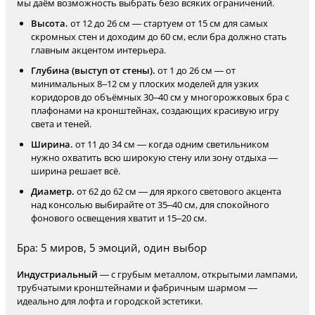
мы даём возможность выбрать безо всяких ограничений.
Высота.
от 12 до 26 см — стартуем от 15 см для самых
скромных стен и доходим до 60 см, если бра должно стать
главным акцентом интерьера.
Глубина (выступ от стены).
от 1 до 26 см — от
минимальных 8–12 см у плоских моделей для узких
коридоров до объёмных 30–40 см у многорожковых бра с
плафонами на кронштейнах, создающих красивую игру
света и теней.
Ширина.
от 11 до 34 см — когда одним светильником
нужно охватить всю широкую стену или зону отдыха —
ширина решает всё.
Диаметр.
от 62 до 62 см — для яркого светового акцента
над консолью выбирайте от 35–40 см, для спокойного
фонового освещения хватит и 15–20 см.
Бра: 5 миров, 5 эмоций, один выбор
Индустриальный
— с грубым металлом, открытыми лампами,
трубчатыми кронштейнами и фабричным шармом —
идеально для лофта и городской эстетики.