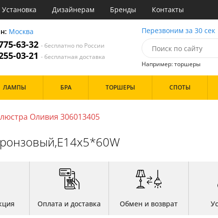
Установка
Дизайнерам
Бренды
Контакты
ы
Перезвоним за 30 сек
он:
Москва
 775-63-32
- бесплатно по России
атегории
 255-03-21
- бесплатная доставка
Например: торшеры
Стиль
Назначение
Дизайн/Форма
ЛАМПЫ
БРА
ТОРШЕРЫ
СПОТЫ
деко
Гостиная
Плоские
ссический
Детская
Со свечами
т
Зал
Шары
люстра Оливия 306013405
имализм
Кабинет
ерн
Кафе
Особенности
бронзовый,E14x5*60W
ванс
Коридор и прихожая
ременный
Кухня
ристика
Офис
тек
Прихожая
Бренд
Спальня
Цвет
кция
Оплата и доставка
Обмен и возврат
У
Белые