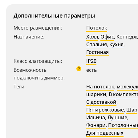
Дополнительные параметры
Место размещения:
Потолок
Назначение:
Холл
,
Офис
,
Коттедж
Спальня
,
Кухня
,
Гостиная
Класс влагозащиты:
IP20
?
Возможность
есть
Ваш регион:
Москва
подключить диммер:
+7 (800) 775-63-32
- бесплатно по России
Теги:
На потолок
,
молеку
+7 (495) 255-03-21
шарики
,
В комплект
- бесплатная доставка
С доставкой
,
Пятирожковые
,
Шар
Ильича
,
Лучшие
,
Фонари
,
Потолочны
Для подвесных