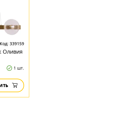
Код: 339159
к Оливия
1 шт.
ИТЬ