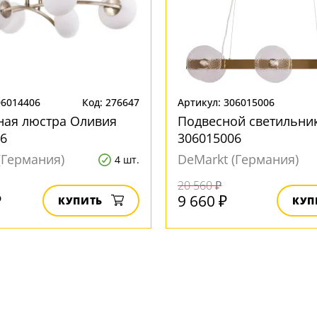
06014406
Код: 276647
Артикул: 306015006
ная люстра Оливия
Подвесной светильни
6
306015006
(Германия)
DeMarkt (Германия)
4 шт.
20 560 ₽
₽
9 660 ₽
КУПИТЬ
КУП