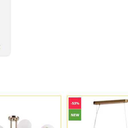
е
-53%
NEW