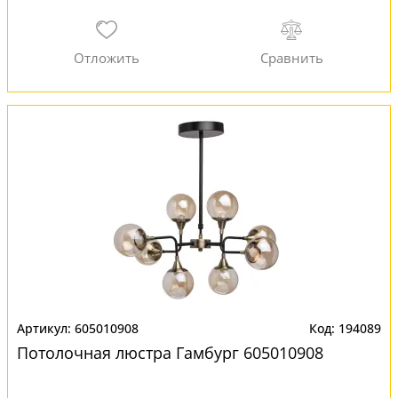
605010908
194089
Потолочная люстра Гамбург 605010908