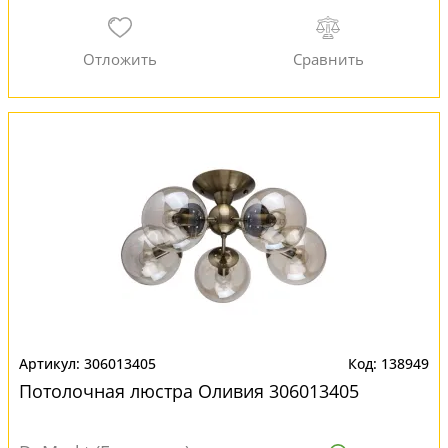
306013405
138949
Потолочная люстра Оливия 306013405