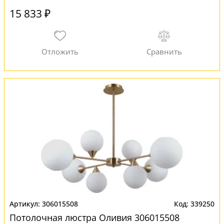
15 833 ₽
306015508
339250
Потолочная люстра Оливия 306015508