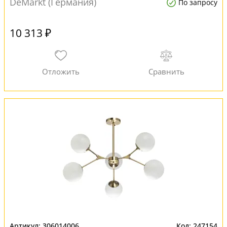
DeMarkt (Германия)
По запросу
10 313 ₽
306014006
247154