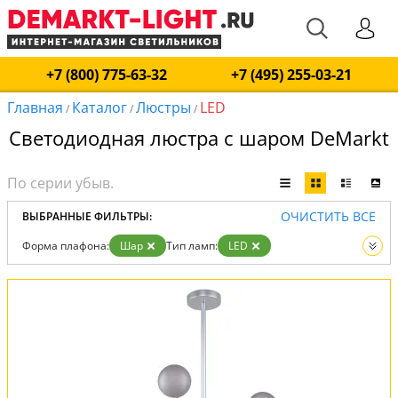
+7 (800) 775-63-32
+7 (495) 255-03-21
Главная
Каталог
Люстры
LED
/
/
/
Светодиодная люстра с шаром DeMarkt
ОЧИСТИТЬ ВСЕ
ВЫБРАННЫЕ ФИЛЬТРЫ:
Форма плафона:
Шар
Тип ламп:
LED
Вид:
Люстры