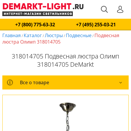
+7 (800) 775-63-32
+7 (495) 255-03-21
Главная
Каталог
Люстры
Подвесные
Подвесная
/
/
/
/
люстра Олимп 318014705
318014705 Подвесная люстра Олимп
318014705 DeMarkt
Все о товаре
Все о товаре
Комплект лампочек
Вся коллекция