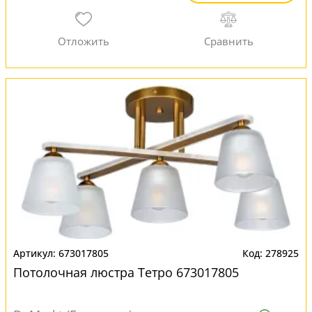
673017805
278925
Потолочная люстра Тетро 673017805