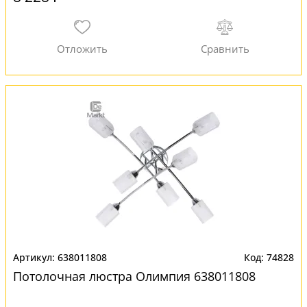
638011808
74828
Потолочная люстра Олимпия 638011808