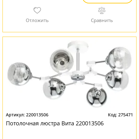
220013506
275471
Потолочная люстра Вита 220013506