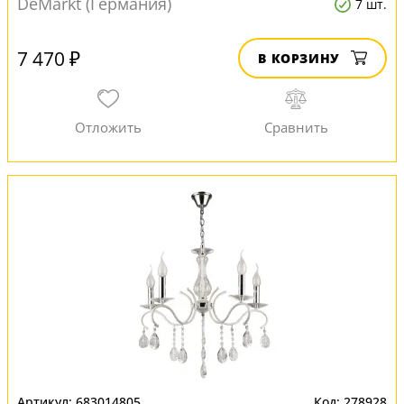
DeMarkt (Германия)
7 шт.
7 470 ₽
В КОРЗИНУ
683014805
278928