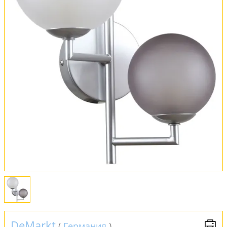
Обмен и возврат
Установка
FAQ
Отзывы
DeMarkt
(
Германия
)