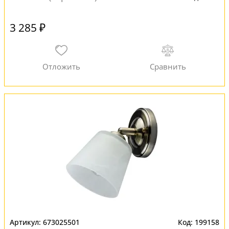
3 285 ₽
673025501
199158