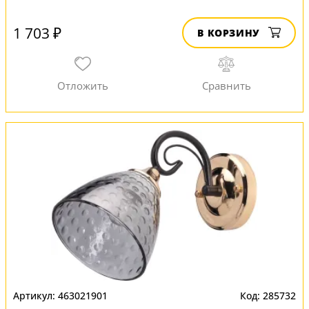
1 703 ₽
В КОРЗИНУ
463021901
285732