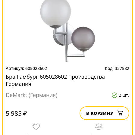
605028602
337582
Бра Гамбург 605028602 производства
Германия
DeMarkt (Германия)
2 шт.
5 985 ₽
В КОРЗИНУ