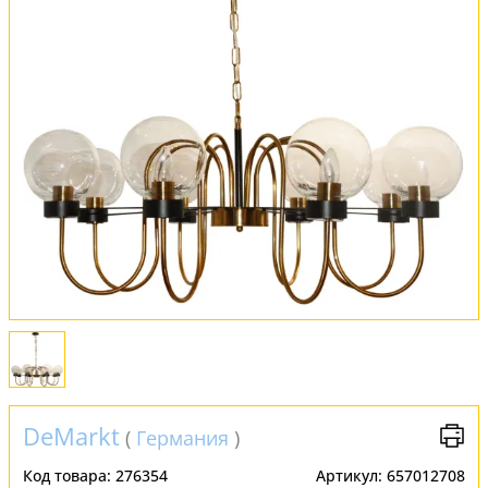
Обмен и возврат
Установка
FAQ
Отзывы
DeMarkt
(
Германия
)
Код товара:
276354
Артикул:
657012708