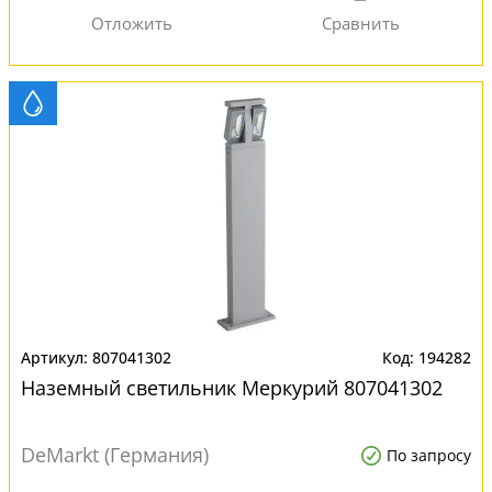
807041302
194282
Наземный светильник Меркурий 807041302
DeMarkt (Германия)
По запросу