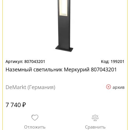
807043201
199201
Наземный светильник Меркурий 807043201
DeMarkt (Германия)
архив
7 740 ₽