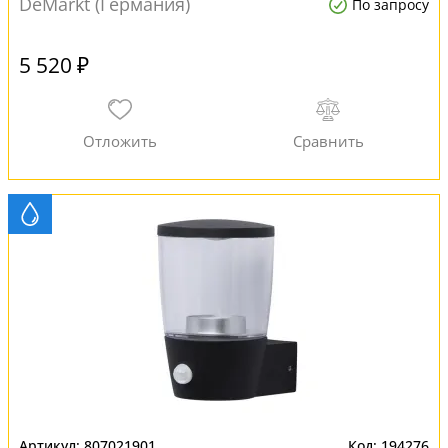
DeMarkt (Германия)
По запросу
5 520 ₽
807021901
194276