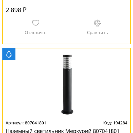
2 898 ₽
807041801
194284
Наземный светильник Меркурий 807041801