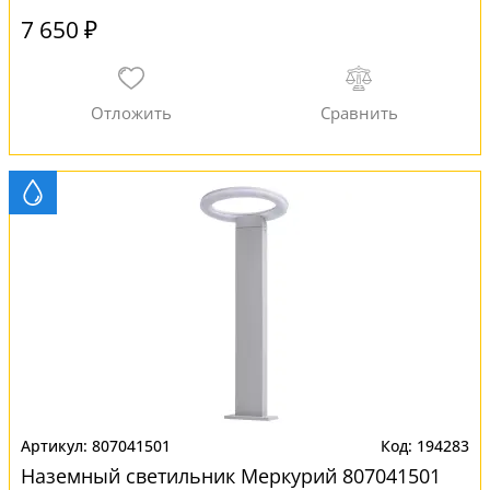
7 650 ₽
807041501
194283
Наземный светильник Меркурий 807041501