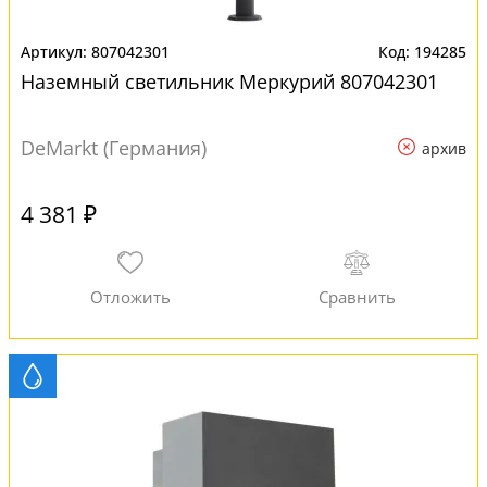
807042301
194285
Наземный светильник Меркурий 807042301
DeMarkt (Германия)
архив
4 381 ₽