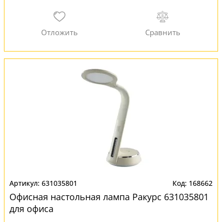
631035801
168662
Офисная настольная лампа Ракурс 631035801
для офиса