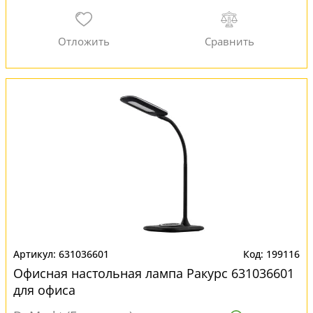
631036601
199116
Офисная настольная лампа Ракурс 631036601
для офиса