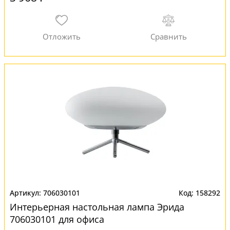
706030101
158292
Интерьерная настольная лампа Эрида
706030101 для офиса