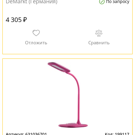
DeMarkt (Германия)
По запросу
4 305 ₽
631036701
199117