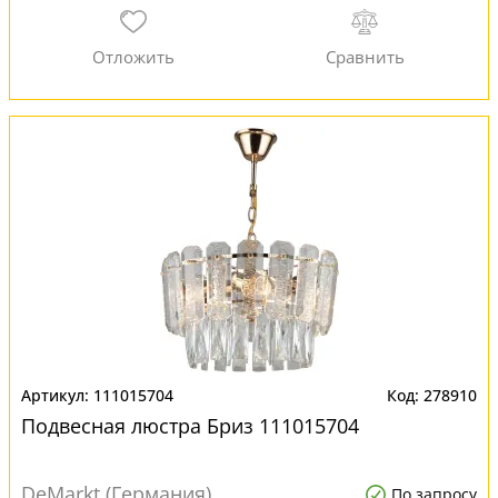
111015704
278910
Подвесная люстра Бриз 111015704
DeMarkt (Германия)
По запросу