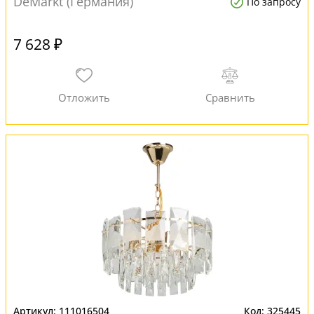
DeMarkt (Германия)
По запросу
7 628 ₽
111016504
325445