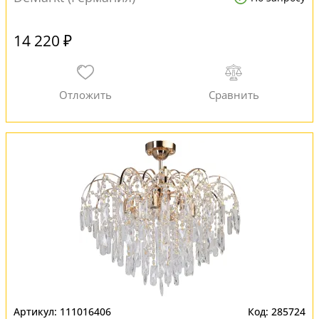
14 220 ₽
111016406
285724