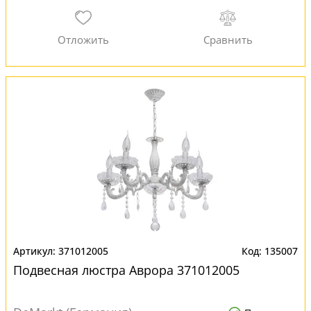
371012005
135007
Подвесная люстра Аврора 371012005