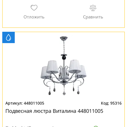
448011005
95316
Подвесная люстра Виталина 448011005