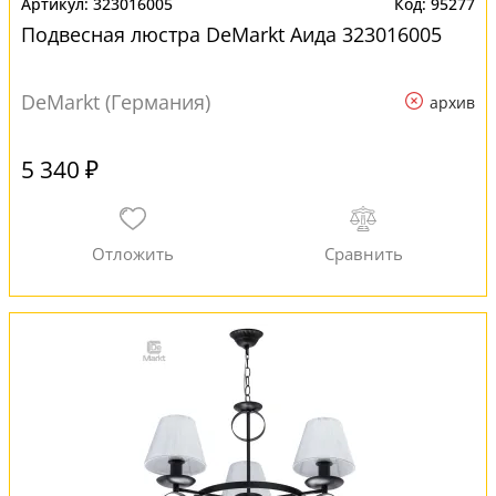
323016005
95277
Подвесная люстра DeMarkt Аида 323016005
DeMarkt (Германия)
архив
5 340 ₽