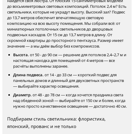
найдётся своя люстра. От плоских 15-сантиметровых моделей
до восьмиметровых световых композиций. Потолок 2,4 м? Есть
светильники, которые не украдут высоту. Высокий зал? Подвес
до 13,7 метров обеспечит впечатляющую световую
композицию на всю высоту помещения. Мы собрали всё: от
миниатюрных потолочных светильников до дворцовых
подвесных каскадов. От 15 см до 13,7 метров в длину. От
скромной квартиры до просторного пентхауса. Размер имеет
значение — а мы даём выбор без компромиссов.
Высота.
от 50 - до 90 см — решение для потолков 2,4–2,7 м и
настоящая находка для помещений от 4 метров — все
расчёты выполнены заранее.
Длина подвеса.
от 14 - до 33 см — короткий подвес для
панельных домов и длинный для двухсветных пространств
— выбирайте характер освещения.
Диаметр.
от 48 - до 78 см — когда хочется праздника света
над обеденной зоной — выбирайте от 150 см и более, когда
нужно просто качественное освещение — достаточно 40 см.
Подбираем стиль светильника: флористика,
японский, прованс и не только