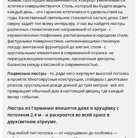
живым, пропорции выравниваются, комфорт увеличивается,
эстетика совершенствуется. Стиль, который вы будете видеть
каждый день, - это гарантия эстетического удовольствия на
годы. Качественный светильник становится частью дома. Свет
сверху задаёт тон всему интерьеру. У нас вы найдете люстры
различных стилистических направлений от кантри - с
керамическими плафонами, расписанными в народном стиле,
фактурными поверхностями, напоминающими глиняную
посуду, винтажной фурнитурой до элеганс стиля - с
хрустальными элементами в современной огранке, не
перегружающими композицию, лаконичным декором,
балансом между классикой и современностью .
Подвесные люстры
- то, ради чего жертвуют высотой потолка
в проекте. Многоярусные конструкции, спайдеры с десятками
рожков, хрустальные дожди длиной до трёх метров - всё это
превращает обычный дом в настоящий дворец, где каждый
вечер - событие.
Люстра из Германии впишется даже в хрущёвку с
потолком 2,4 м - и раскроется во всей красе в
двухсветном атриуме.
Под любой тип потолка — от «хрущёвки» до особняка —