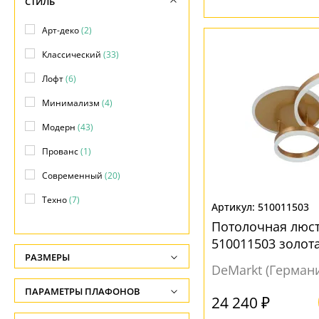
СТИЛЬ
Арт-деко
(2)
Классический
(33)
Лофт
(6)
Минимализм
(4)
Модерн
(43)
Прованс
(1)
Современный
(20)
Техно
(7)
510011503
Флористика
(1)
Потолочная люс
510011503 золот
Хай-тек
(6)
РАЗМЕРЫ
DeMarkt (Герман
Яркое и цветное
(1)
Высота, см
ПАРАМЕТРЫ ПЛАФОНОВ
-
24 240 ₽