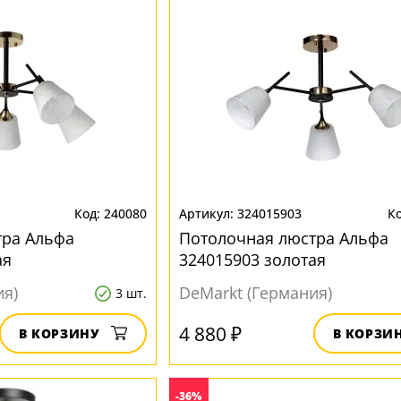
240080
324015903
тра Альфа
Потолочная люстра Альфа
ая
324015903 золотая
ия)
DeMarkt (Германия)
3 шт.
4 880 ₽
В КОРЗИНУ
В КОРЗИ
-36%