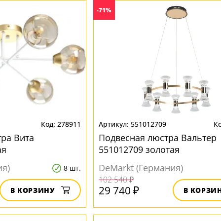
-71%
278911
551012709
ра Вита
Подвесная люстра Вальтер
ая
551012709 золотая
ия)
DeMarkt (Германия)
8 шт.
102 540 ₽
29 740 ₽
В КОРЗИНУ
В КОРЗИ