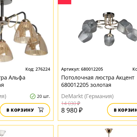
276224
680012205
тра Альфа
Потолочная люстра Акцент
ая
680012205 золотая
ия)
DeMarkt (Германия)
20 шт.
14 030 ₽
8 980 ₽
В КОРЗИНУ
В КОРЗИ