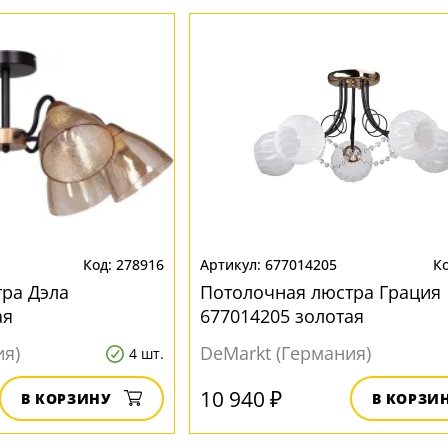
278916
677014205
ра Дэла
Потолочная люстра Грация
ая
677014205 золотая
ия)
DeMarkt (Германия)
4 шт.
10 940 ₽
В КОРЗИНУ
В КОРЗИ