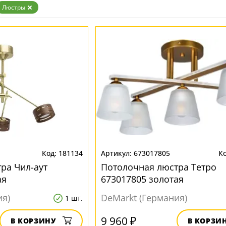
Бронза
Люстры
Золото
Прозрачные
Хром
Черные
181134
673017805
ра Чил-аут
Потолочная люстра Тетро
ая
673017805 золотая
ия)
DeMarkt (Германия)
1 шт.
9 960 ₽
В КОРЗИНУ
В КОРЗИ