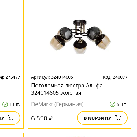
275477
324014605
240077
Потолочная люстра Альфа
324014605 золотая
DeMarkt (Германия)
1 шт.
5 шт.
6 550 ₽
НУ
В КОРЗИНУ