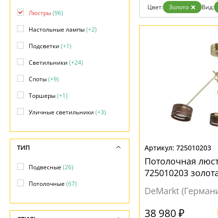
Возврат
Цвет:
Золото
Вид:
Отзывы
Люстры
(96)
Установка
Настольные лампы
(+2)
Дизайнерам
Бренды
Подсветки
(+1)
Контакты
Светильники
(+24)
Споты
(+9)
Торшеры
(+1)
Уличные светильники
(+3)
ТИП
725010203
Потолочная люст
Подвесные
(26)
725010203 золот
Потолочные
(67)
DeMarkt (Герман
38 980 ₽