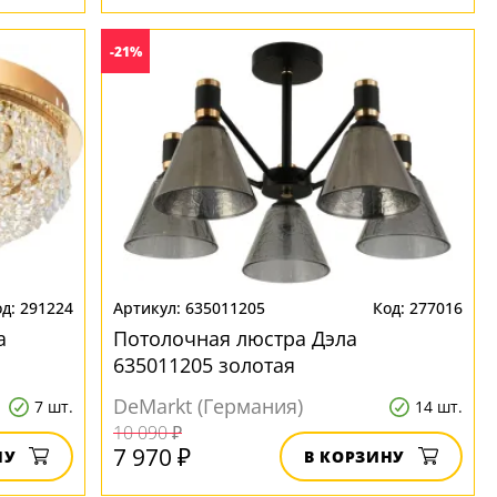
-21%
291224
635011205
277016
а
Потолочная люстра Дэла
635011205 золотая
DeMarkt (Германия)
7 шт.
14 шт.
10 090 ₽
7 970 ₽
НУ
В КОРЗИНУ