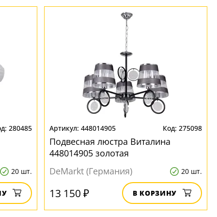
280485
448014905
275098
Подвесная люстра Виталина
448014905 золотая
DeMarkt (Германия)
20 шт.
20 шт.
13 150 ₽
НУ
В КОРЗИНУ