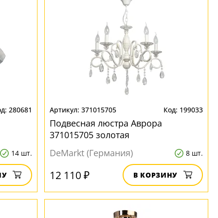
280681
371015705
199033
Подвесная люстра Аврора
371015705 золотая
DeMarkt (Германия)
14 шт.
8 шт.
12 110 ₽
НУ
В КОРЗИНУ