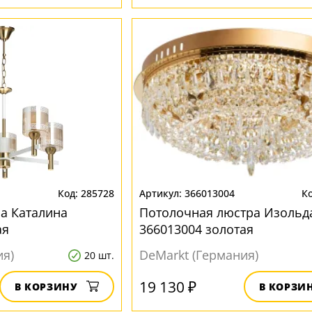
285728
366013004
а Каталина
Потолочная люстра Изольд
ая
366013004 золотая
ия)
DeMarkt (Германия)
20 шт.
19 130 ₽
В КОРЗИНУ
В КОРЗИ