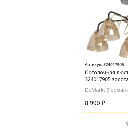
324017905
Потолочная люс
324017905 золот
DeMarkt (Герман
8 990 ₽