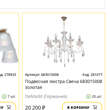
278925
683015008
281077
Подвесная люстра Свеча 683015008
золотая
DeMarkt (Германия)
7 шт.
20 шт.
20 200 ₽
НУ
В КОРЗИНУ