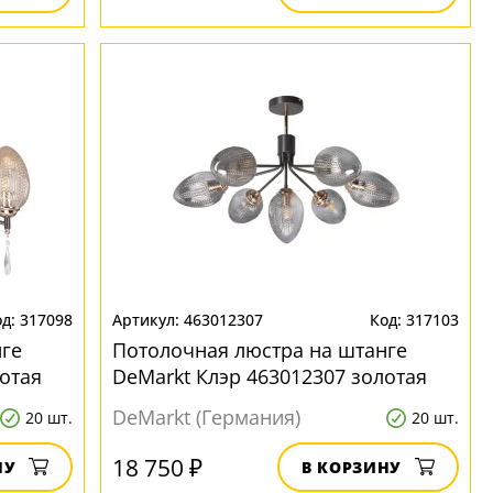
317098
463012307
317103
ге
Потолочная люстра на штанге
отая
DeMarkt Клэр 463012307 золотая
DeMarkt (Германия)
20 шт.
20 шт.
18 750 ₽
НУ
В КОРЗИНУ