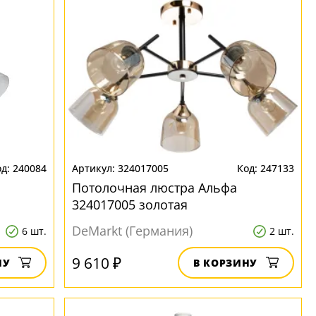
240084
324017005
247133
Потолочная люстра Альфа
324017005 золотая
DeMarkt (Германия)
6 шт.
2 шт.
9 610 ₽
НУ
В КОРЗИНУ