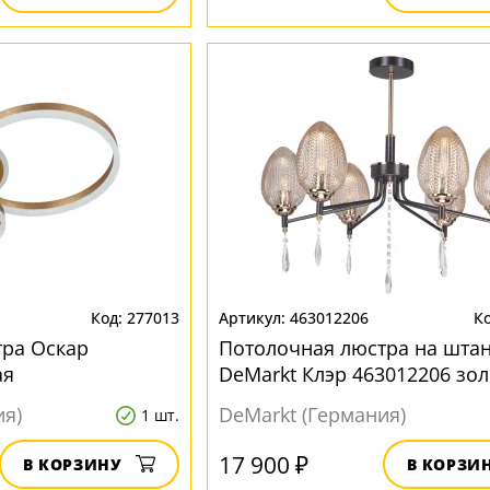
277013
463012206
тра Оскар
Потолочная люстра на штан
ая
DeMarkt Клэр 463012206 зол
ия)
DeMarkt (Германия)
1 шт.
17 900 ₽
В КОРЗИНУ
В КОРЗИ