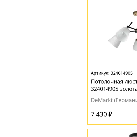
Красный
(1)
Матовый
(1)
Прозрачный
(23)
Розовый
(1)
Серый
(1)
Черный
(5)
Шампань
(7)
324014905
Потолочная люс
Янтарный
(11)
324014905 золот
DeMarkt (Герман
7 430 ₽