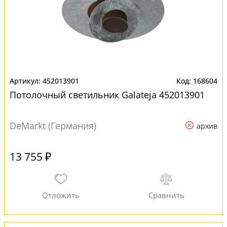
452013901
168604
Потолочный светильник Galateja 452013901
DeMarkt (Германия)
архив
13 755 ₽