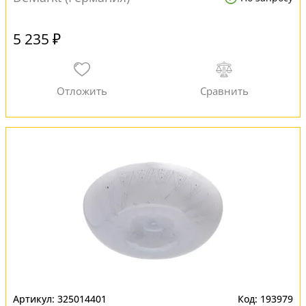
5 235 ₽
325014401
193979