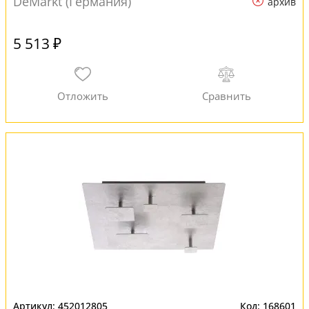
DeMarkt (Германия)
архив
5 513 ₽
452012805
168601