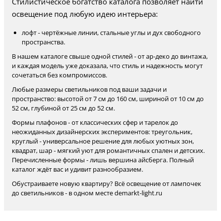
Стилистическое богатство каталога позволяет найти
освещение под любую идею интерьера:
лофт - чертёжные линии, стальные углы и дух свободного
пространства.
В нашем каталоге свыше одной стилей - от ар-деко до винтажа,
и каждая модель уже доказала, что стиль и надежность могут
сочетаться без компромиссов.
Любые размеры светильников под ваши задачи и
пространство: высотой от 7 см до 160 см, шириной от 10 см до
52 см, глубиной от 25 см до 52 см.
Формы плафонов - от классических сфер и тарелок до
неожиданных дизайнерских экспериментов: треугольник,
круглый - универсальное решение для любых уютных зон,
квадрат, шар - мягкий уют для романтичных спален и детских.
Перечисленные формы - лишь вершина айсберга. Полный
каталог ждёт вас и удивит разнообразием.
Обустраиваете новую квартиру? Всё освещение от лампочек
до светильников - в одном месте demarkt-light.ru