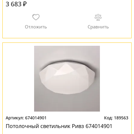
3 683 ₽
674014901
189563
Потолочный светильник Ривз 674014901