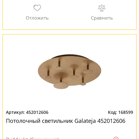
452012606
168599
Потолочный светильник Galateja 452012606