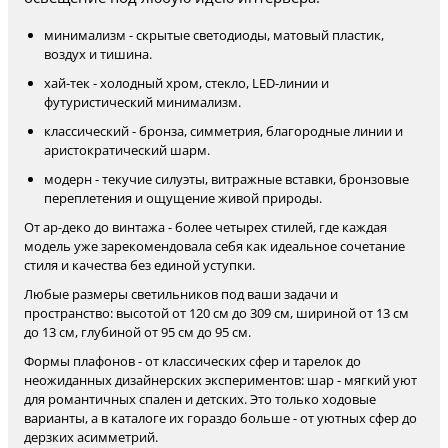
минимализм - скрытые светодиоды, матовый пластик,
воздух и тишина.
хай-тек - холодный хром, стекло, LED-линии и
футуристический минимализм.
классический - бронза, симметрия, благородные линии и
аристократический шарм.
модерн - текучие силуэты, витражные вставки, бронзовые
переплетения и ощущение живой природы.
От ар-деко до винтажа - более четырех стилей, где каждая
модель уже зарекомендовала себя как идеальное сочетание
стиля и качества без единой уступки.
Любые размеры светильников под ваши задачи и
пространство: высотой от 120 см до 309 см, шириной от 13 см
до 13 см, глубиной от 95 см до 95 см.
Формы плафонов - от классических сфер и тарелок до
неожиданных дизайнерских экспериментов: шар - мягкий уют
для романтичных спален и детских. Это только ходовые
варианты, а в каталоге их гораздо больше - от уютных сфер до
дерзких асимметрий.