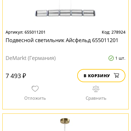
655011201
278924
Подвесной светильник Айсфельд 655011201
DeMarkt (Германия)
1 шт.
7 493 ₽
В КОРЗИНУ