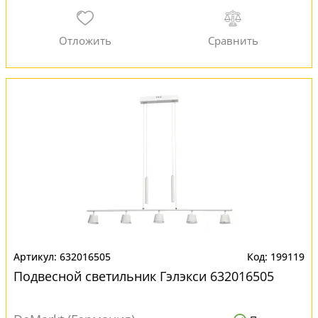
632016505
199119
Подвесной светильник Гэлэкси 632016505