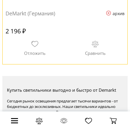
DeMarkt (Германия)
архив
2 196 ₽
Купить светильники выгодно и быстро от Demarkt
Сегодня рынок освещения предлагает тысячи вариантов - от
бюджетных до эксклюзивных. Наши светильники идеально
впишутся в ваш интерьер. В наличии модели от эконом-класса
до премиум-сегмента: цены варьируются от ₽ до ₽, а также
огромное разнообразие потрясающих моделей от
производителей таких стран, как Германия (немецкий