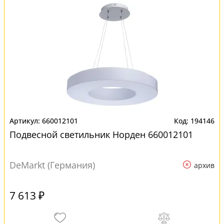
660012101
194146
Подвесной светильник Норден 660012101
DeMarkt (Германия)
архив
7 613 ₽