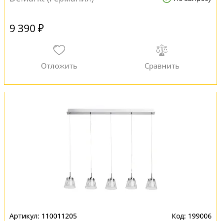
9 390 ₽
110011205
199006