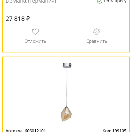
DeMarkt (Германия)
По запросу
27 818 ₽
606012101
199105