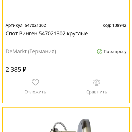
547021302
138942
Спот Ринген 547021302 круглые
DeMarkt (Германия)
По запросу
2 385 ₽