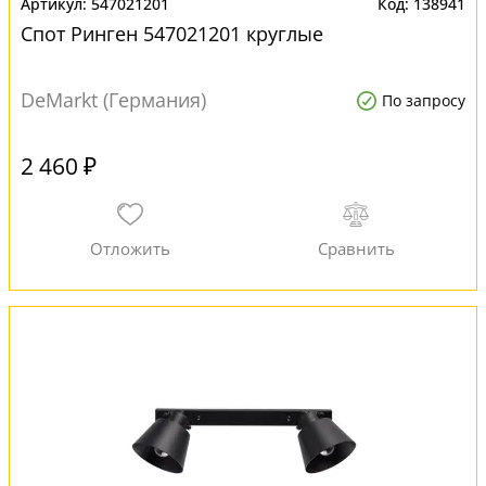
547021201
138941
Спот Ринген 547021201 круглые
DeMarkt (Германия)
По запросу
2 460 ₽