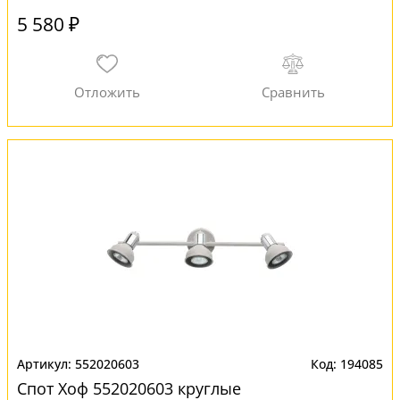
5 580 ₽
552020603
194085
Спот Хоф 552020603 круглые