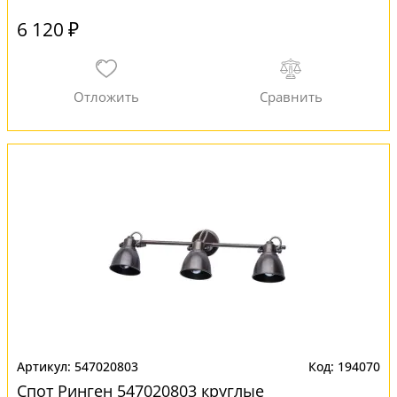
6 120 ₽
547020803
194070
Спот Ринген 547020803 круглые