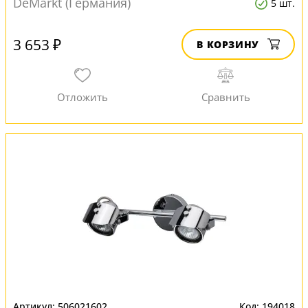
DeMarkt (Германия)
5 шт.
3 653 ₽
В КОРЗИНУ
506021602
194018