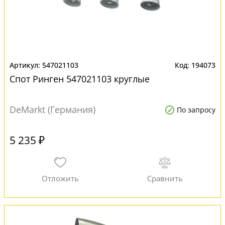
547021103
194073
Спот Ринген 547021103 круглые
DeMarkt (Германия)
По запросу
5 235 ₽