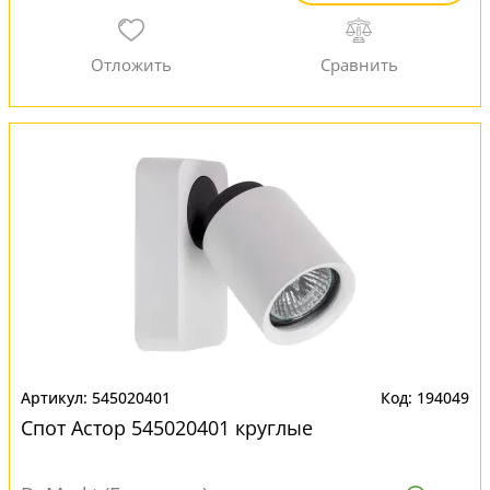
545020401
194049
Спот Астор 545020401 круглые