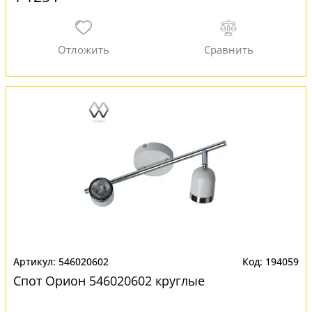
546020602
194059
Спот Орион 546020602 круглые