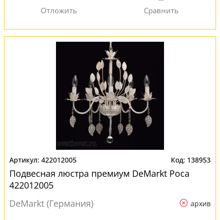
422012005
138953
Подвесная люстра премиум DeMarkt Роса
422012005
DeMarkt (Германия)
архив