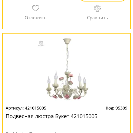
421015005
95309
Подвесная люстра Букет 421015005