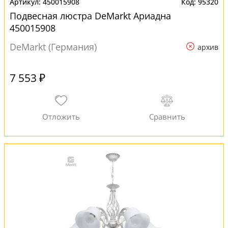
450015908
95320
Подвесная люстра DeMarkt Ариадна
450015908
DeMarkt (Германия)
архив
7 553 ₽