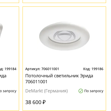
199184
706011001
199186
ида
Потолочный светильник Эрида
706011001
DeMarkt (Германия)
о запросу
По запросу
38 600 ₽