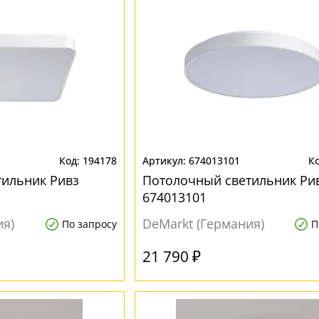
194178
674013101
тильник Ривз
Потолочный светильник Ри
674013101
ия)
DeMarkt (Германия)
По запросу
П
21 790 ₽