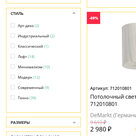
Фасадные
(+7)
СТИЛЬ
-69%
Арт-деко
(2)
Индустриальный
(2)
Классический
(1)
Лофт
(14)
Минимализм
(10)
Модерн
(12)
Современный
(9)
712010801
Потолочный све
Техно
(39)
712010801
Хай-тек
(31)
DeMarkt (Герман
Яркое и цветное
(1)
9 610 ₽
РАЗМЕРЫ
2 980 ₽
Высота, см