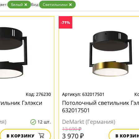
Бронза
вет:
Белый
Вид:
Светильники
Золото
Прозрачные
Хром
-71%
Черные
276230
632017501
ильник Гэлэкси
Потолочный светильник Гэл
632017501
ия)
DeMarkt (Германия)
12 шт.
13 690 ₽
3 970 ₽
В КОРЗИНУ
В КОРЗИ