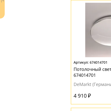
ЦВЕТ ПЛАФОНОВ
Бежевый
(5)
Белый
(71)
Золото
(1)
Коричневый
(6)
Прозрачный
(1)
Разноцветный
(4)
Ваш регион:
Москва
674014701
Серый
(8)
+7 (800) 775-63-32
- бесплатно по России
Потолочный све
Черный
(1)
+7 (495) 255-03-21
674014701
- бесплатная доставка
DeMarkt (Герман
4 910 ₽