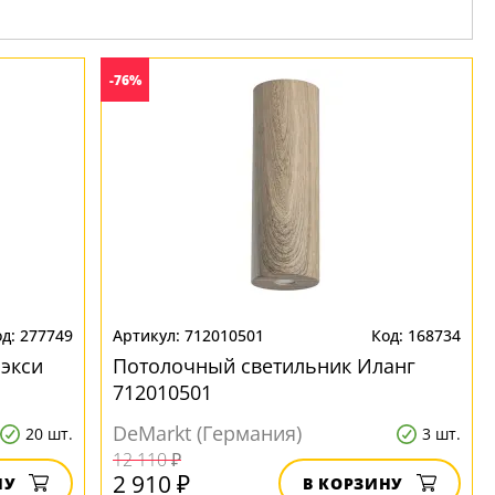
-76%
277749
712010501
168734
экси
Потолочный светильник Иланг
712010501
DeMarkt (Германия)
20 шт.
3 шт.
12 110 ₽
2 910 ₽
НУ
В КОРЗИНУ