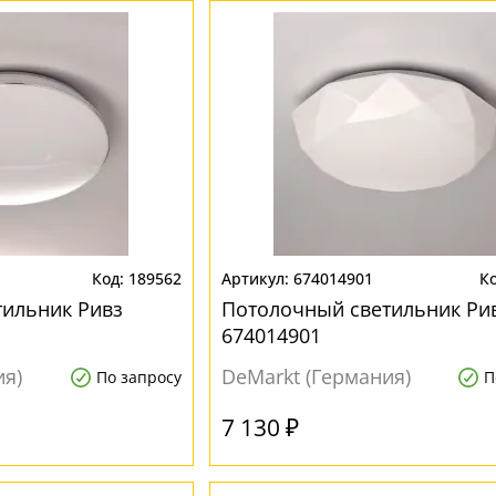
189562
674014901
тильник Ривз
Потолочный светильник Ри
674014901
ия)
DeMarkt (Германия)
По запросу
П
7 130 ₽