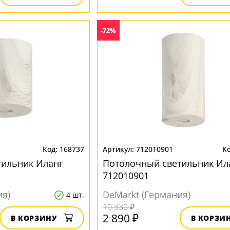
-72%
168737
712010901
тильник Иланг
Потолочный светильник Ил
712010901
ия)
DeMarkt (Германия)
4 шт.
10 330 ₽
2 890 ₽
В КОРЗИНУ
В КОРЗИ