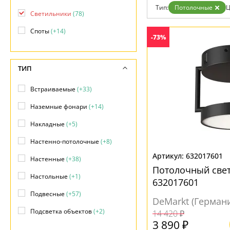
Возврат
Тип:
Потолочные
Ц
Отзывы
Светильники
(78)
Установка
Споты
(+14)
Дизайнерам
-73%
Бренды
Контакты
ТИП
Встраиваемые
(+33)
Наземные фонари
(+14)
Накладные
(+5)
Настенно-потолочные
(+8)
632017601
Настенные
(+38)
Потолочный свет
Настольные
(+1)
632017601
Подвесные
(+57)
DeMarkt (Герман
Подсветка объектов
(+2)
14 420 ₽
3 890 ₽
Потолочные
(77)