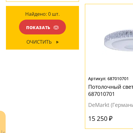
Глянцевый
(4)
Дерево
(1)
Найдено:
0
шт.
Матовый
(42)
Металл
(72)
Прозрачный
(1)
ПОКАЗАТЬ
Пластик
(1)
НАПРАВЛЕНИЕ
ОЧИСТИТЬ
ПОВЕРХНОСТЬ
Вверх
(1)
Глянцевый
(4)
Вниз
(41)
Зеркальный
(2)
Матовый
(42)
687010701
МАТЕРИАЛ
Потолочный све
Акрил
(68)
687010701
Металл
(23)
DeMarkt (Герман
Стекло
(7)
15 250 ₽
Хрусталь
(2)