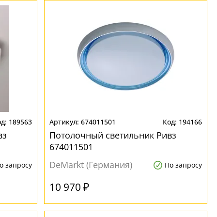
189563
674011501
194166
вз
Потолочный светильник Ривз
674011501
DeMarkt (Германия)
о запросу
По запросу
10 970 ₽