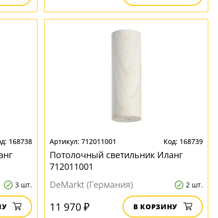
168738
712011001
168739
анг
Потолочный светильник Иланг
712011001
DeMarkt (Германия)
3 шт.
2 шт.
11 970 ₽
НУ
В КОРЗИНУ