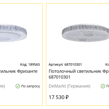
189565
687010301
тильник Фризанте
Потолочный светильник Фр
687010301
ия)
DeMarkt (Германия)
По запросу
П
17 530 ₽