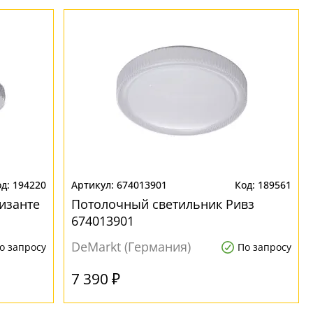
194220
674013901
189561
изанте
Потолочный светильник Ривз
674013901
DeMarkt (Германия)
о запросу
По запросу
7 390 ₽