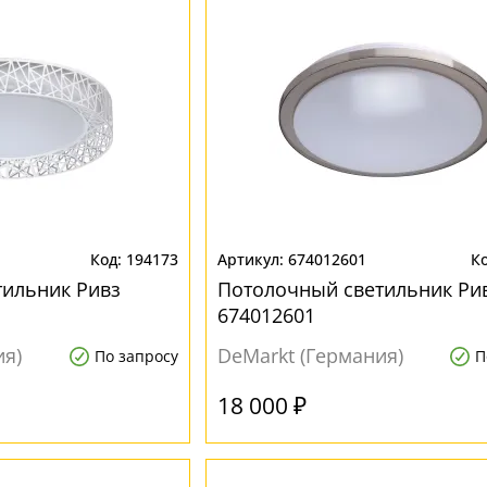
194173
674012601
тильник Ривз
Потолочный светильник Ри
674012601
ия)
DeMarkt (Германия)
По запросу
П
18 000 ₽