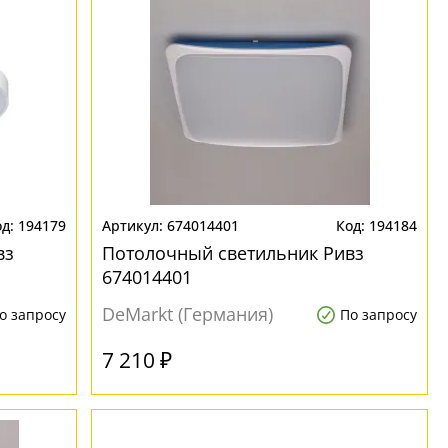
194179
674014401
194184
вз
Потолочный светильник Ривз
674014401
DeMarkt (Германия)
о запросу
По запросу
7 210 ₽