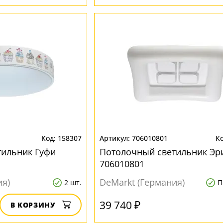
158307
706010801
тильник Гуфи
Потолочный светильник Эр
706010801
ия)
DeMarkt (Германия)
2 шт.
П
39 740 ₽
В КОРЗИНУ