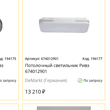
194175
674012901
194177
вз
Потолочный светильник Ривз
674012901
DeMarkt (Германия)
о запросу
По запросу
13 210 ₽