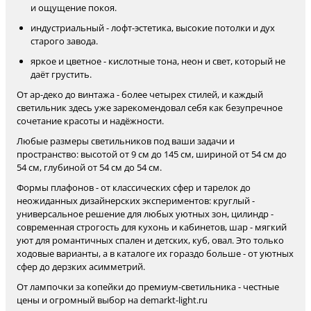
и ощущение покоя.
индустриальный - лофт-эстетика, высокие потолки и дух
старого завода.
яркое и цветное - кислотные тона, неон и свет, который не
даёт грустить.
От ар-деко до винтажа - более четырех стилей, и каждый
светильник здесь уже зарекомендовал себя как безупречное
сочетание красоты и надёжности.
Любые размеры светильников под ваши задачи и
пространство: высотой от 9 см до 145 см, шириной от 54 см до
54 см, глубиной от 54 см до 54 см.
Формы плафонов - от классических сфер и тарелок до
неожиданных дизайнерских экспериментов: круглый -
универсальное решение для любых уютных зон, цилиндр -
современная строгость для кухонь и кабинетов, шар - мягкий
уют для романтичных спален и детских, куб, овал. Это только
ходовые варианты, а в каталоге их гораздо больше - от уютных
сфер до дерзких асимметрий.
От лампочки за копейки до премиум-светильника - честные
цены и огромный выбор на demarkt-light.ru