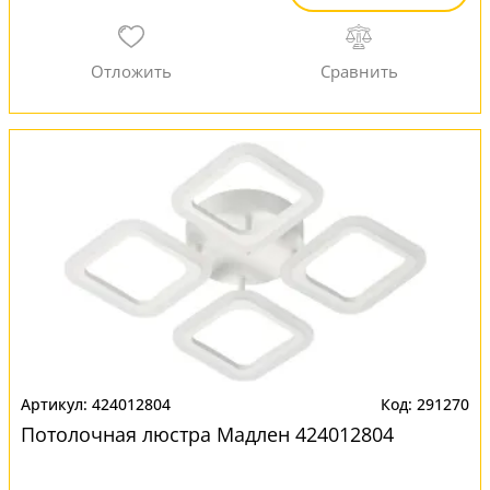
424012804
291270
Потолочная люстра Мадлен 424012804