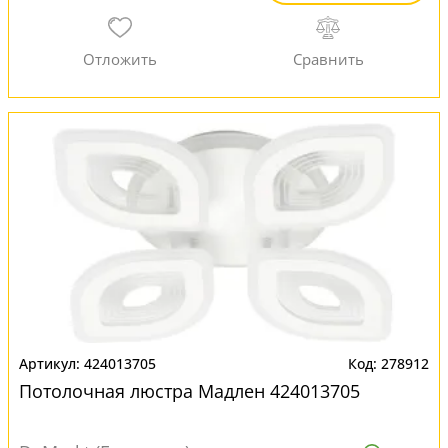
424013705
278912
Потолочная люстра Мадлен 424013705