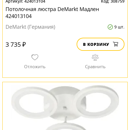
424013104
308759
Потолочная люстра DeMarkt Мадлен
424013104
DeMarkt (Германия)
9 шт.
3 735 ₽
В КОРЗИНУ