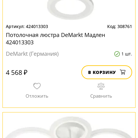
424013303
308761
Потолочная люстра DeMarkt Мадлен
424013303
DeMarkt (Германия)
1 шт.
4 568 ₽
В КОРЗИНУ