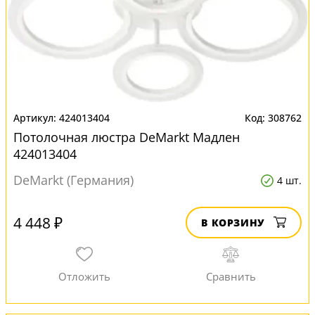
424013404
308762
Потолочная люстра DeMarkt Мадлен
424013404
DeMarkt (Германия)
4 шт.
4 448 ₽
В КОРЗИНУ