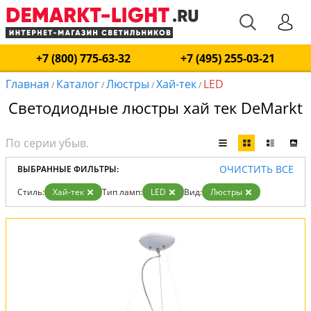
+7 (800) 775-63-32
+7 (495) 255-03-21
Главная
Каталог
Люстры
Хай-тек
LED
/
/
/
/
Светодиодные люстры хай тек DeMarkt
ОЧИСТИТЬ ВСЕ
ВЫБРАННЫЕ ФИЛЬТРЫ:
Стиль:
Хай-тек
Тип ламп:
LED
Вид:
Люстры