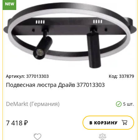
NEW
377013303
337879
Подвесная люстра Драйв 377013303
DeMarkt (Германия)
5 шт.
7 418 ₽
В КОРЗИНУ