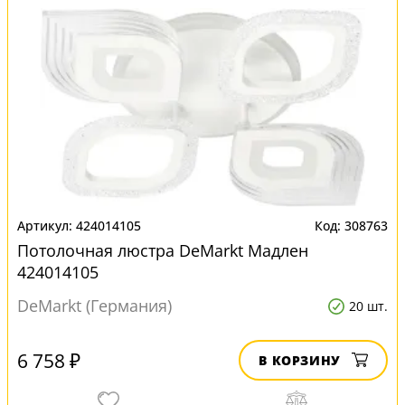
424014105
308763
Потолочная люстра DeMarkt Мадлен
424014105
DeMarkt (Германия)
20 шт.
6 758 ₽
В КОРЗИНУ