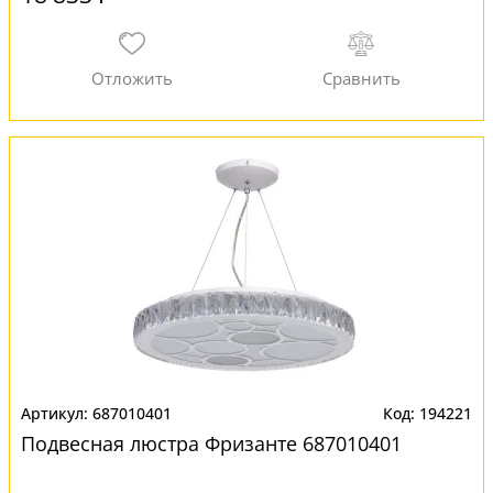
687010401
194221
Подвесная люстра Фризанте 687010401