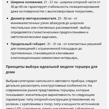
Ширина основания.
21 - 21 см - ширина опорной части от
30 до 60 см гарантирует стабильность позиционирования
даже на поверхностях с высоковорсовым покрытием.,
Диаметр светорассеивателя.
25 - 30 см - от
минималистичных узких абажуров до широких
текстильных или стеклянных рассеивателей - выбор
определяется стилистическими предпочтениями и
светотехническими задачами.,
Продольный габарит.
31 - 31 см - от компактных решений
для помещений с ограниченной площадью до
протяженных, становящихся ключевыми
композиционными элементами интерьера.,
Принципы выбора идеальной модели торшера для
дома
Выбрав категорию напольного светового прибора, следует
детально рассмотреть конструктивные особенности. На
современном рынке представлены торшеры, которые
показывают значительную вариативность по следующим
параметрам: типу опорной конструкции (утяжеленная, на
роликах, с креплением к полу), типу и мощности источников
света (LED, галогенные, лампы накаливания), габаритным