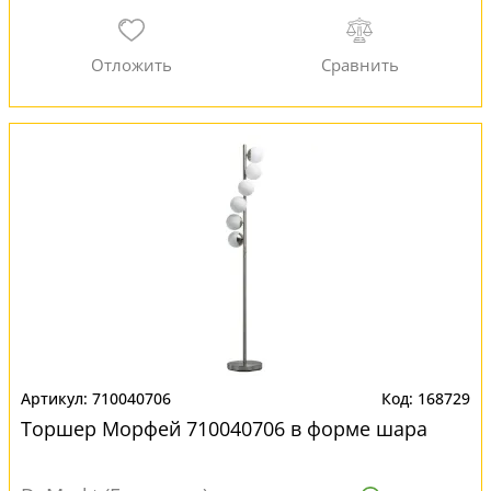
710040706
168729
Торшер Морфей 710040706 в форме шара