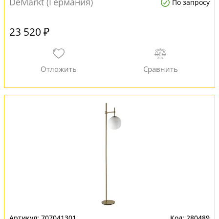
DeMarkt (Германия)
По запросу
23 520 ₽
707041301
280489