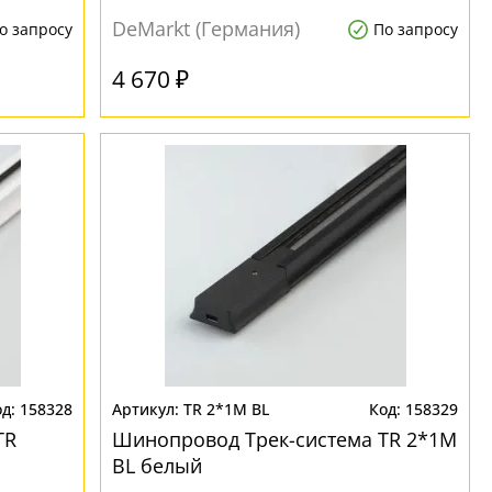
DeMarkt (Германия)
о запросу
По запросу
4 670 ₽
158328
TR 2*1M BL
158329
TR
Шинопровод Трек-система TR 2*1M
BL белый