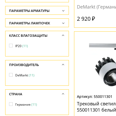
-
DeMarkt (Герман
ФОРМА ПЛАФОНА
ПАРАМЕТРЫ АРМАТУРЫ
Ширина, см
2 920 ₽
-
Конус
(1)
ЦВЕТ АРМАТУРЫ
ПАРАМЕТРЫ ЛАМПОЧЕК
Длина, см
Цилиндр
(4)
Количество ламп
Алюминий
(4)
КЛАСС ВЛАГОЗАЩИТЫ
-
-
Белый
(9)
ПОВЕРХНОСТЬ
IP20
(11)
Общая мощность ламп
Хром
(2)
Глянцевый
(1)
-
Матовый
(6)
МАТЕРИАЛ
ПРОИЗВОДИТЕЛЬ
Напряжение
-
Акрил
(9)
DeMarkt
(11)
НАПРАВЛЕНИЕ
Металл
(6)
Вверх
(7)
СТРАНА
Вниз
(7)
550011301
ПОВЕРХНОСТЬ
Трековый светил
Германия
(11)
Матовый
(11)
550011301 белый
МАТЕРИАЛ