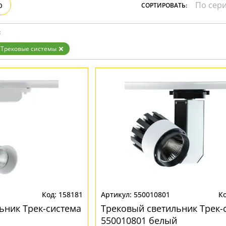
р
СОРТИРОВАТЬ:
Бронза
Золото
Прозрачные
:
Хром
Черные
Трековые системы
158181
550010801
ьник Трек-система
Трековый светильник Трек-
550010801 белый