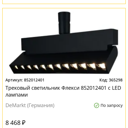
852012401
365298
Трековый светильник Флекси 852012401 с LED
лампами
DeMarkt (Германия)
По запросу
8 468 ₽