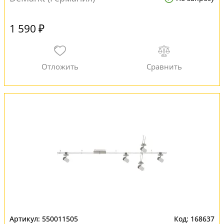
1 590 ₽
550011505
168637