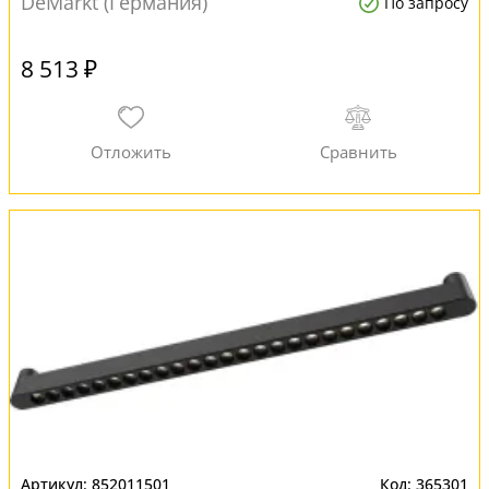
DeMarkt (Германия)
По запросу
8 513 ₽
852011501
365301