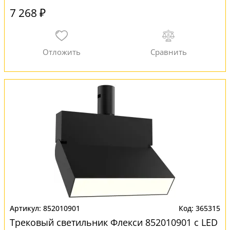
7 268 ₽
852010901
365315
Трековый светильник Флекси 852010901 с LED