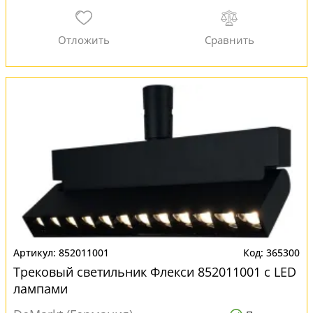
852011001
365300
Трековый светильник Флекси 852011001 с LED
лампами