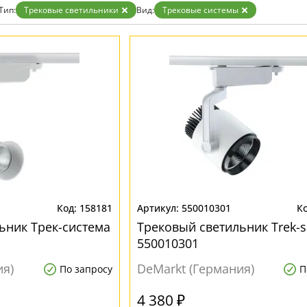
Бронза
Тип:
Трековые светильники
Вид:
Трековые системы
Золото
Прозрачные
Хром
Черные
158181
550010301
ьник Трек-система
Трековый светильник Trek-s
550010301
ия)
DeMarkt (Германия)
По запросу
П
4 380 ₽