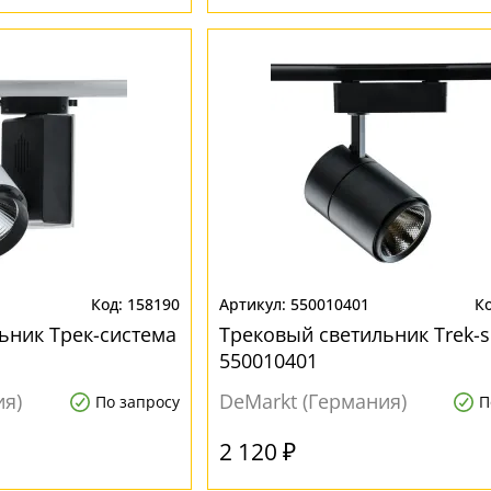
158190
550010401
ьник Трек-система
Трековый светильник Trek-s
550010401
ия)
DeMarkt (Германия)
По запросу
П
2 120 ₽