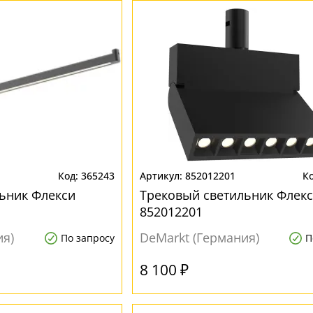
365243
852012201
ьник Флекси
Трековый светильник Флек
852012201
ия)
DeMarkt (Германия)
По запросу
П
8 100 ₽