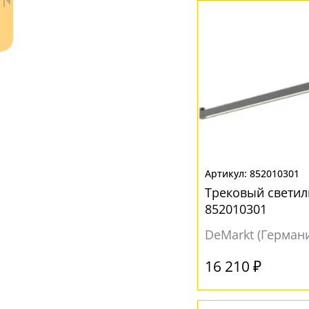
Ваш регион:
Москва
852010301
+7 (800) 775-63-32
- бесплатно по России
Трековый светил
+7 (495) 255-03-21
852010301
- бесплатная доставка
DeMarkt (Герман
16 210 ₽