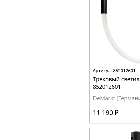
852012601
Трековый светил
852012601
DeMarkt (Герман
11 190 ₽