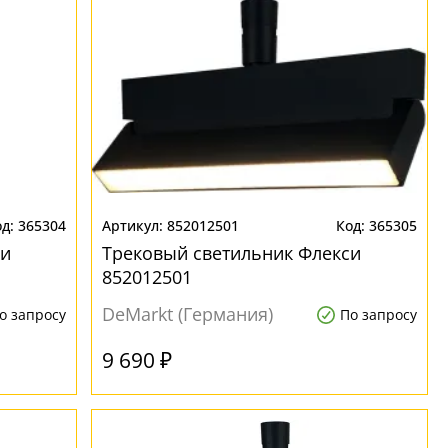
365304
852012501
365305
си
Трековый светильник Флекси
852012501
DeMarkt (Германия)
о запросу
По запросу
9 690 ₽