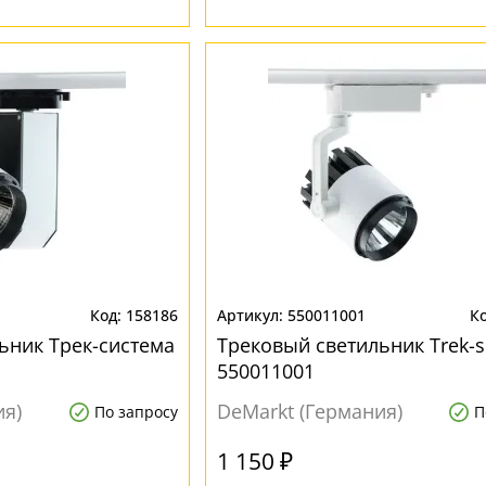
158186
550011001
ьник Трек-система
Трековый светильник Trek-s
550011001
ия)
DeMarkt (Германия)
По запросу
П
1 150 ₽