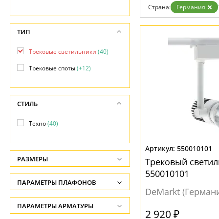
Возврат
Страна:
Германия
Отзывы
Установка
Дизайнерам
ТИП
Бренды
Контакты
Трековые светильники
(40)
Трековые споты
(+12)
СТИЛЬ
Техно
(40)
550010101
РАЗМЕРЫ
Трековый светил
550010101
Высота, см
ПАРАМЕТРЫ ПЛАФОНОВ
-
DeMarkt (Герман
ФОРМА ПЛАФОНА
ПАРАМЕТРЫ АРМАТУРЫ
Длина подвеса, см
2 920 ₽