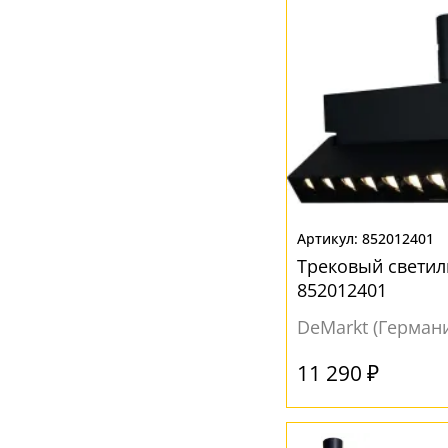
852012401
Трековый светил
852012401
DeMarkt (Герман
11 290 ₽