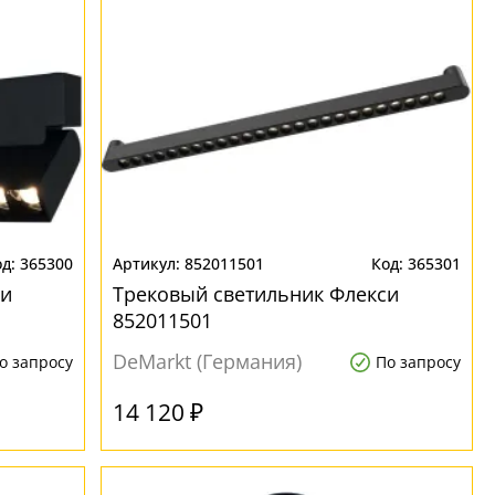
365300
852011501
365301
си
Трековый светильник Флекси
852011501
DeMarkt (Германия)
о запросу
По запросу
14 120 ₽