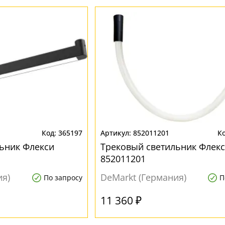
365197
852011201
ьник Флекси
Трековый светильник Флек
852011201
ия)
DeMarkt (Германия)
По запросу
П
11 360 ₽