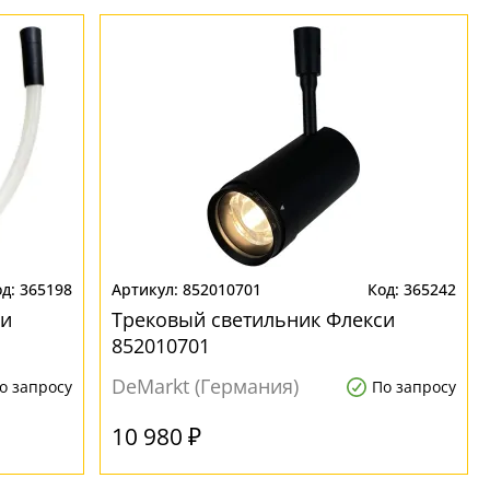
365198
852010701
365242
си
Трековый светильник Флекси
852010701
DeMarkt (Германия)
о запросу
По запросу
10 980 ₽