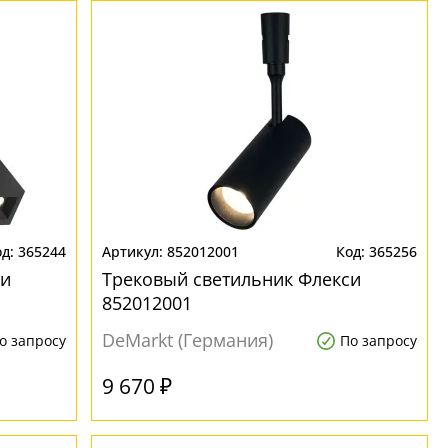
365244
852012001
365256
си
Трековый светильник Флекси
852012001
DeMarkt (Германия)
о запросу
По запросу
9 670 ₽