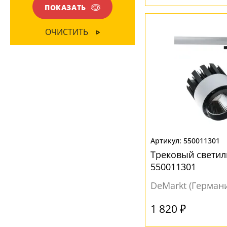
ПОКАЗАТЬ
ЦВЕТ ПЛАФОНОВ
ОЧИСТИТЬ
Белый
(22)
Прозрачный
(6)
Серый
(2)
Черный
(26)
550011301
Трековый светил
550011301
DeMarkt (Герман
1 820 ₽