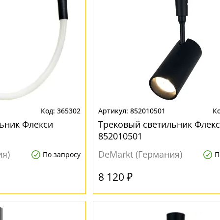
365302
852010501
ьник Флекси
Трековый светильник Флек
852010501
ия)
DeMarkt (Германия)
По запросу
П
8 120 ₽