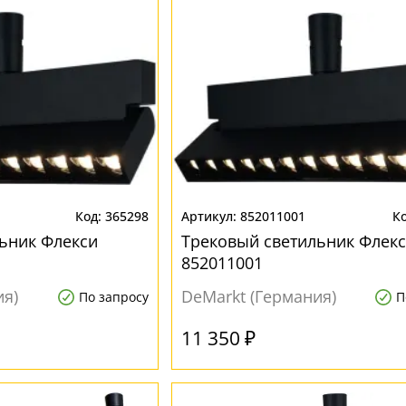
365298
852011001
ьник Флекси
Трековый светильник Флек
852011001
ия)
DeMarkt (Германия)
По запросу
П
11 350 ₽