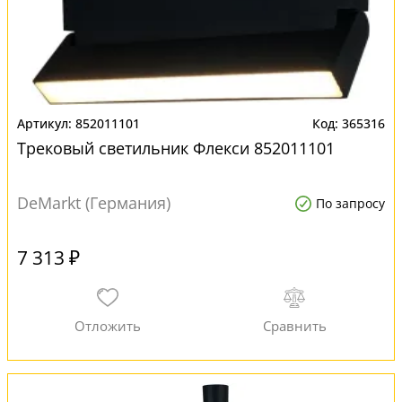
852011101
365316
Трековый светильник Флекси 852011101
DeMarkt (Германия)
По запросу
7 313 ₽