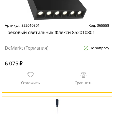
852010801
365558
Трековый светильник Флекси 852010801
DeMarkt (Германия)
По запросу
6 075 ₽