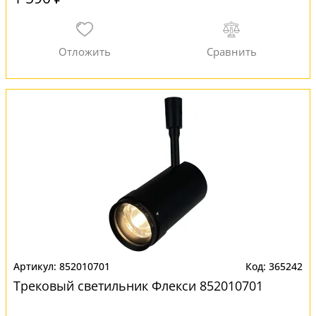
852010701
365242
Трековый светильник Флекси 852010701