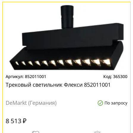
852011001
365300
Трековый светильник Флекси 852011001
DeMarkt (Германия)
По запросу
8 513 ₽