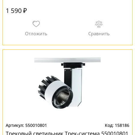
1 590 ₽
550010801
158186
Трековый светильник Трек-система 550010801