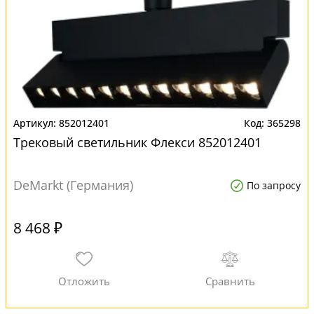
852012401
365298
Трековый светильник Флекси 852012401
DeMarkt (Германия)
По запросу
8 468 ₽