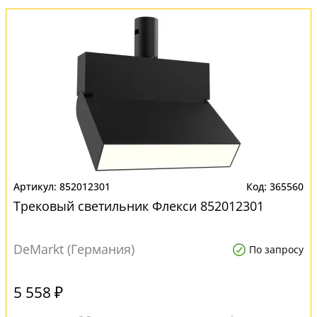
852012301
365560
Трековый светильник Флекси 852012301
DeMarkt (Германия)
По запросу
5 558 ₽