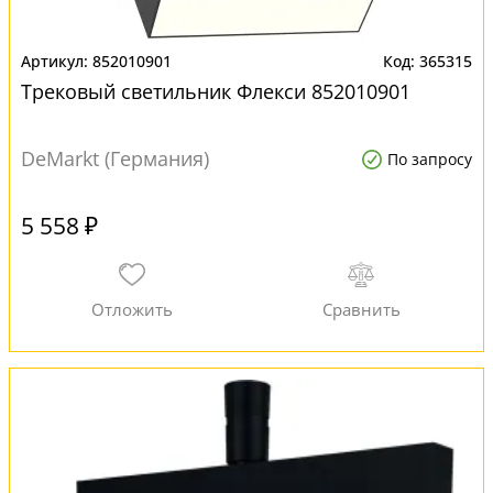
852010901
365315
Трековый светильник Флекси 852010901
DeMarkt (Германия)
По запросу
5 558 ₽