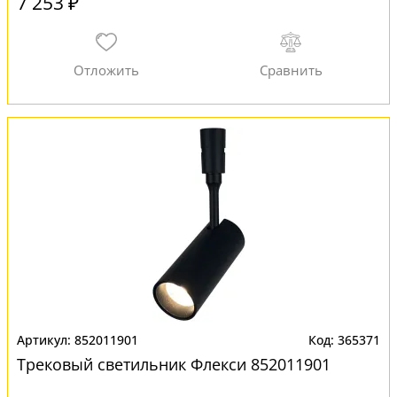
7 253 ₽
852011901
365371
Трековый светильник Флекси 852011901