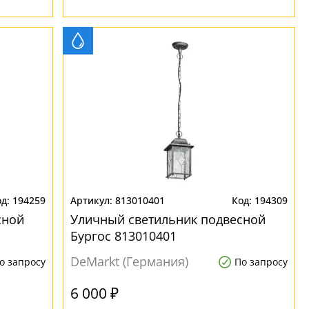
194259
813010401
194309
сной
Уличный светильник подвесной
Бургос 813010401
DeMarkt (Германия)
о запросу
По запросу
6 000 ₽