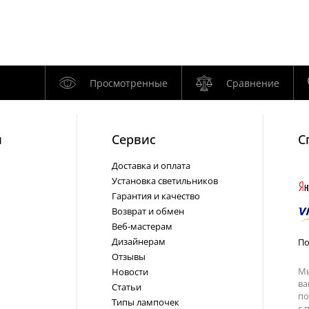
Просмотренные
Сравнение
и
Cервис
С
Доставка и оплата
Установка светильников
Гарантия и качество
Возврат и обмен
Веб-мастерам
Дизайнерам
По
Отзывы
Мы
Новости
ва
Статьи
по
Типы лампочек
с
п