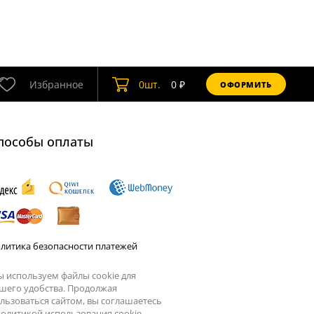
Избранное
0
шт.
0
₽
ОФОРМИТЬ
пособы оплаты
литика безопасности платежей
 используем файлы cookie для
шего удобства. Продолжая
льзоваться сайтом, вы соглашаетесь
олитикой использования cookie.