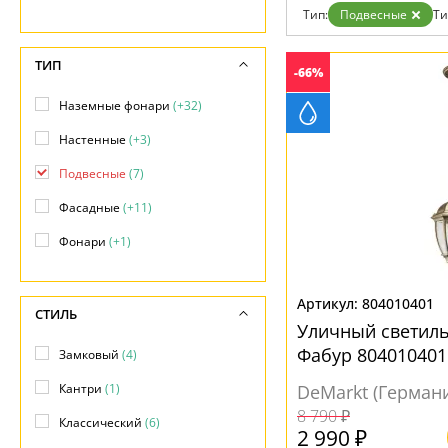
Возврат
Тип:
Подвесные
Ти
Отзывы
Установка
Дизайнерам
ТИП
-66%
Бренды
Контакты
Наземные фонари
(+32)
Настенные
(+3)
Подвесные
(7)
Фасадные
(+11)
Фонари
(+1)
804010401
СТИЛЬ
Уличный светил
Фабур 804010401
Замковый
(4)
Кантри
(1)
DeMarkt (Герман
8 790 ₽
Классический
(6)
2 990 ₽