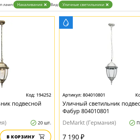
Бронза
п ламп:
Накаливания
Вид:
Уличные светильники
Золото
Прозрачные
Хром
Черные
194252
804010801
ьник подвесной
Уличный светильник подве
Фабур 804010801
ия)
DeMarkt (Германия)
20 шт.
П
7 190 ₽
В КОРЗИНУ