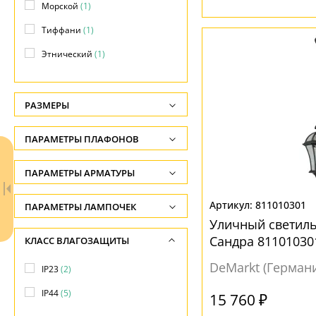
Морской
(1)
Тиффани
(1)
Этнический
(1)
РАЗМЕРЫ
Высота, см
ПАРАМЕТРЫ ПЛАФОНОВ
-
ФОРМА ПЛАФОНА
ПАРАМЕТРЫ АРМАТУРЫ
Длина подвеса, см
-
Декоративный
(5)
ЦВЕТ АРМАТУРЫ
811010301
ПАРАМЕТРЫ ЛАМПОЧЕК
Ширина, см
Конус
(1)
Уличный светил
Количество ламп
Белый
(1)
Сандра 81101030
КЛАСС ВЛАГОЗАЩИТЫ
-
-
Желтый
(1)
ПОВЕРХНОСТЬ
DeMarkt (Герман
Диаметр, см
IP23
(2)
Общая мощность ламп
Золото
(1)
-
Матовый
(1)
IP44
(5)
-
15 760 ₽
Серый
(2)
Прозрачный
(6)
Длина, см