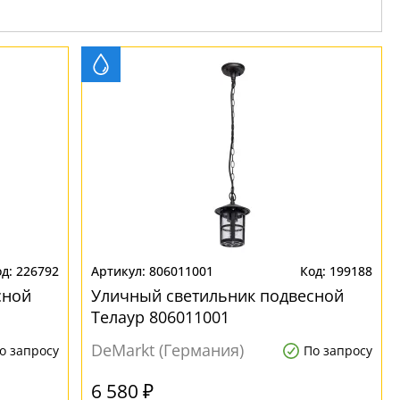
226792
806011001
199188
сной
Уличный светильник подвесной
Телаур 806011001
DeMarkt (Германия)
о запросу
По запросу
6 580 ₽