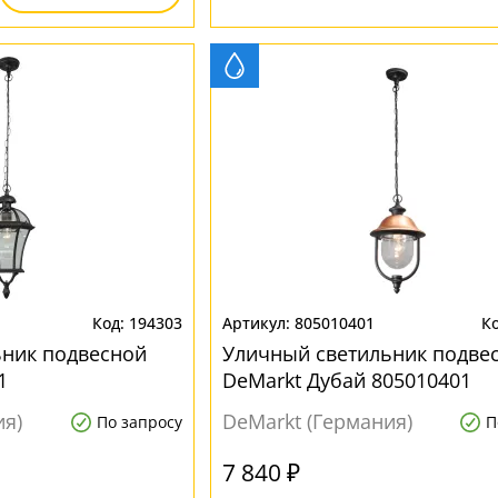
194303
805010401
ьник подвесной
Уличный светильник подве
1
DeMarkt Дубай 805010401
ия)
DeMarkt (Германия)
По запросу
П
7 840 ₽