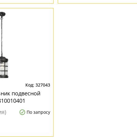
327043
ьник подвесной
810010401
ия)
По запросу