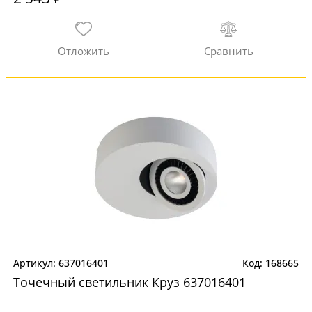
637016401
168665
Точечный светильник Круз 637016401