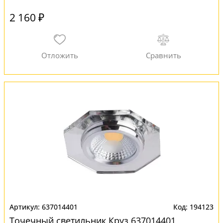
2 160 ₽
637014401
194123
Точечный светильник Круз 637014401