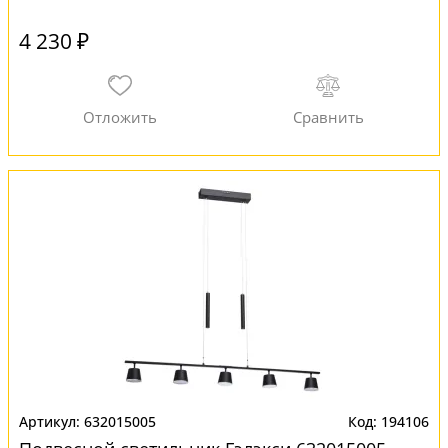
4 230 ₽
632015005
194106