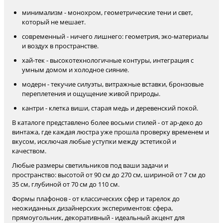
минимализм - монохром, геометрические тени и свет,
который не мешает.
современный - ничего лишнего: геометрия, эко-материалы
и воздух в пространстве.
хай-тек - высокотехнологичные контуры, интеграция с
умным домом и холодное сияние.
модерн - текучие силуэты, витражные вставки, бронзовые
переплетения и ощущение живой природы.
кантри - клетка виши, старая медь и деревенский покой.
В каталоге представлено более восьми стилей - от ар-деко до
винтажа, где каждая люстра уже прошла проверку временем и
вкусом, исключая любые уступки между эстетикой и
качеством.
Любые размеры светильников под ваши задачи и
пространство: высотой от 90 см до 270 см, шириной от 7 см до
35 см, глубиной от 70 см до 110 см.
Формы плафонов - от классических сфер и тарелок до
неожиданных дизайнерских экспериментов: сфера,
прямоугольник, декоративный - идеальный акцент для