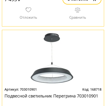
703010901
168718
Подвесной светильник Перегрина 703010901