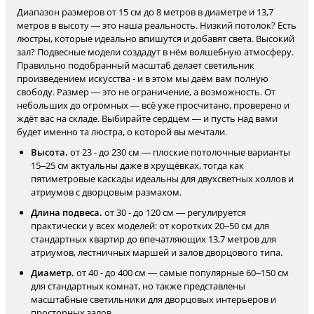
Диапазон размеров от 15 см до 8 метров в диаметре и 13,7
метров в высоту — это наша реальность. Низкий потолок? Есть
люстры, которые идеально впишутся и добавят света. Высокий
зал? Подвесные модели создадут в нём волшебную атмосферу.
Правильно подобранный масштаб делает светильник
произведением искусства - и в этом мы даём вам полную
свободу. Размер — это не ограничение, а возможность. От
небольших до огромных — всё уже просчитано, проверено и
ждёт вас на складе. Выбирайте сердцем — и пусть над вами
будет именно та люстра, о которой вы мечтали.
Высота.
от 23 - до 230 см — плоские потолочные варианты
15–25 см актуальны даже в хрущёвках, тогда как
пятиметровые каскады идеальны для двухсветных холлов и
атриумов с дворцовым размахом.
Длина подвеса.
от 30 - до 120 см — регулируется
практически у всех моделей: от коротких 20–50 см для
стандартных квартир до впечатляющих 13,7 метров для
атриумов, лестничных маршей и залов дворцового типа.
Диаметр.
от 40 - до 400 см — самые популярные 60–150 см
для стандартных комнат, но также представлены
масштабные светильники для дворцовых интерьеров и
просторных залов.