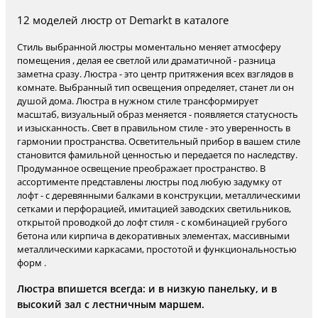
12 моделей люстр от Demarkt в каталоге
Стиль выбранной люстры моментально меняет атмосферу
помещения , делая ее светлой или драматичной - разница
заметна сразу. Люстра - это центр притяжения всех взглядов в
комнате. Выбранный тип освещения определяет, станет ли он
душой дома. Люстра в нужном стиле трансформирует
масштаб, визуальный образ меняется - появляется статусность
и изысканность. Свет в правильном стиле - это уверенность в
гармонии пространства. Осветительный прибор в вашем стиле
становится фамильной ценностью и передается по наследству.
Продуманное освещение преображает пространство. В
ассортименте представлены люстры под любую задумку от
лофт - с деревянными балками в конструкции, металлическими
сетками и перфорацией, имитацией заводских светильников,
открытой проводкой до лофт стиля - с комбинацией грубого
бетона или кирпича в декоративных элементах, массивными
металлическими каркасами, простотой и функциональностью
форм .
Люстра впишется всегда: и в низкую панельку, и в
высокий зал с лестничным маршем.