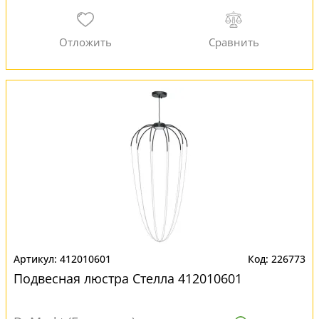
412010601
226773
Подвесная люстра Стелла 412010601