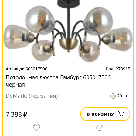
605017506
278915
Потолочная люстра Гамбург 605017506
черная
DeMarkt (Германия)
20 шт.
7 388 ₽
В КОРЗИНУ