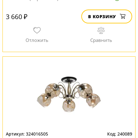
3 660 ₽
В КОРЗИНУ
324016505
240089