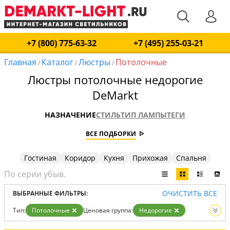
+7 (800) 775-63-32
+7 (495) 255-03-21
Главная
Каталог
Люстры
Потолочные
/
/
/
Люстры потолочные недорогие
DeMarkt
НАЗНАЧЕНИЕ
СТИЛЬ
ТИП ЛАМПЫ
ТЕГИ
ВСЕ ПОДБОРКИ
Гостиная
Коридор
Кухня
Прихожая
Спальня
ОЧИСТИТЬ ВСЕ
ВЫБРАННЫЕ ФИЛЬТРЫ:
Тип:
Потолочные
Ценовая группа:
Недорогие
Вид:
Люстры