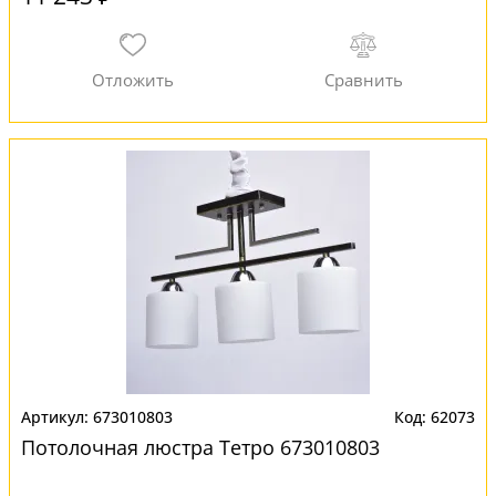
673010803
62073
Потолочная люстра Тетро 673010803