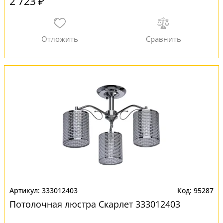
2 723 ₽
333012403
95287
Потолочная люстра Скарлет 333012403