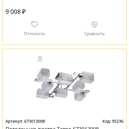
9 008 ₽
673013008
95236