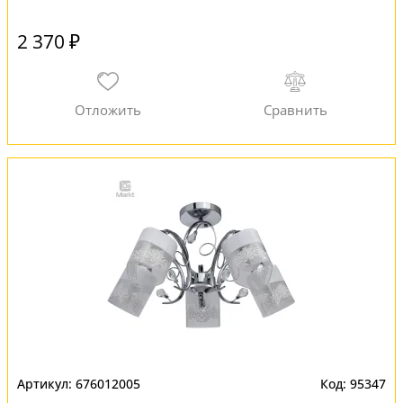
2 370 ₽
676012005
95347