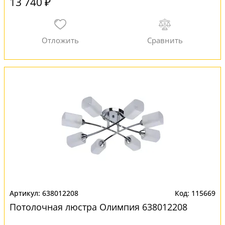
13 740 ₽
638012208
115669
Потолочная люстра Олимпия 638012208