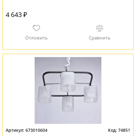
4 643 ₽
673010604
74851