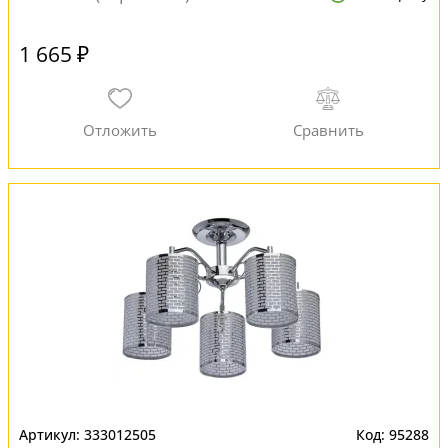
1 665 ₽
333012505
95288