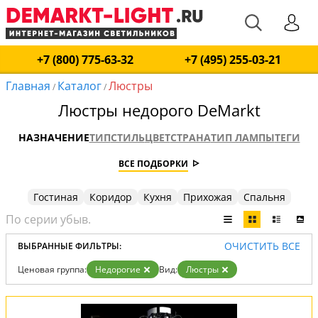
+7 (800) 775-63-32
+7 (495) 255-03-21
Главная
Каталог
Люстры
/
/
Люстры недорого DeMarkt
НАЗНАЧЕНИЕ
ТИП
СТИЛЬ
ЦВЕТ
СТРАНА
ТИП ЛАМПЫ
ТЕГИ
ВСЕ ПОДБОРКИ
Гостиная
Коридор
Кухня
Прихожая
Спальня
ОЧИСТИТЬ ВСЕ
ВЫБРАННЫЕ ФИЛЬТРЫ:
Ценовая группа:
Недорогие
Вид:
Люстры