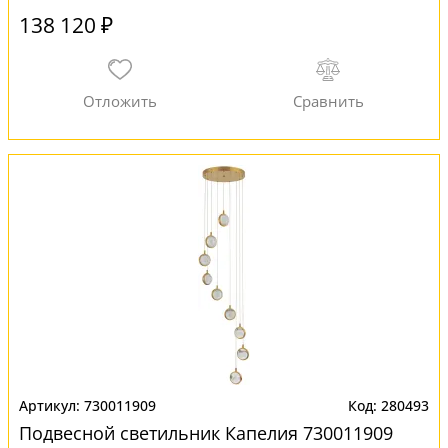
138 120 ₽
730011909
280493
Подвесной светильник Капелия 730011909