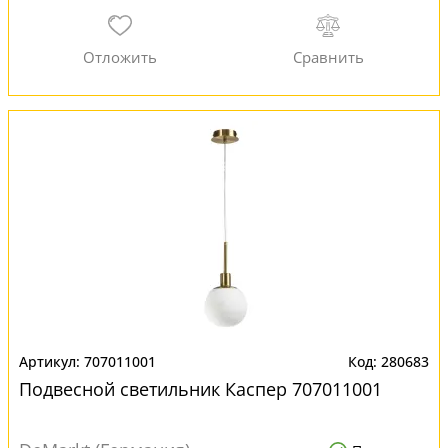
707011001
280683
Подвесной светильник Каспер 707011001