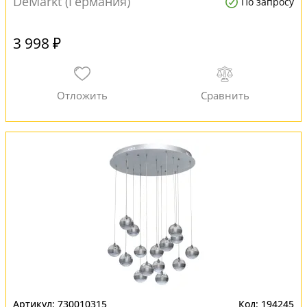
DeMarkt (Германия)
По запросу
3 998 ₽
730010315
194245