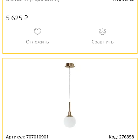
5 625 ₽
707010901
276358