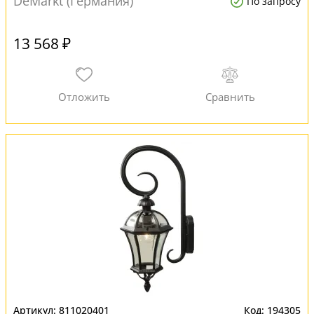
DeMarkt (Германия)
По запросу
13 568 ₽
811020401
194305