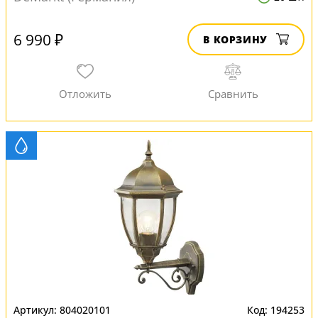
6 990 ₽
В КОРЗИНУ
804020101
194253