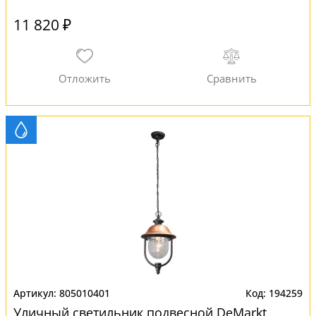
11 820 ₽
805010401
194259
Уличный светильник подвесной DeMarkt