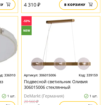
4 310 ₽
НУ
В КОРЗИНУ
-53%
NEW
336910
306015006
339159
вз
Подвесной светильник Оливия
306015006 стеклянный
DeMarkt (Германия)
1 шт.
1 шт.
20 560 ₽