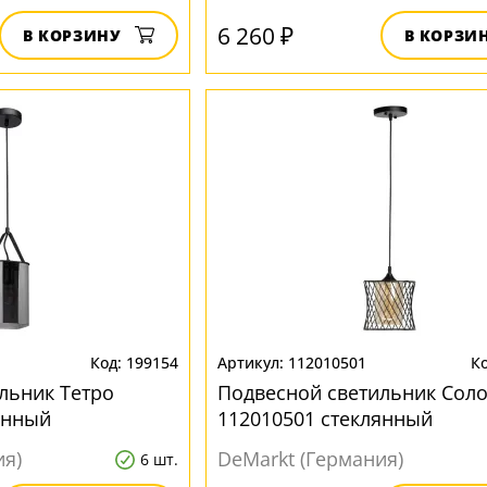
6 260 ₽
В КОРЗИНУ
В КОРЗИ
199154
112010501
льник Тетро
Подвесной светильник Сол
янный
112010501 стеклянный
ия)
DeMarkt (Германия)
6 шт.