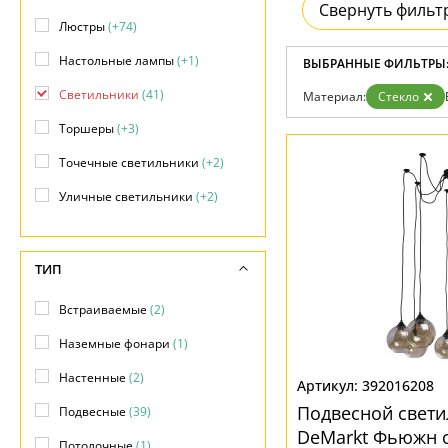
Возврат
Свернуть фильт
Отзывы
Люстры
(+74)
Установка
Настольные лампы
(+1)
Дизайнерам
ВЫБРАННЫЕ ФИЛЬТРЫ
Бренды
Светильники
(41)
Материал:
Стекло
Контакты
Торшеры
(+3)
Точечные светильники
(+2)
Уличные светильники
(+2)
ТИП
Встраиваемые
(2)
Наземные фонари
(1)
Настенные
(2)
392016208
Подвесной свети
Подвесные
(39)
DeMarkt Фьюжн 
Потолочные
(1)