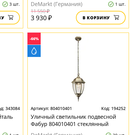
DeMarkt (Германия)
3 шт.
1 шт.
11 550 ₽
3 930 ₽
НУ
В КОРЗИНУ
-66%
343084
804010401
194252
йталь
Уличный светильник подвесной
Фабур 804010401 стеклянный