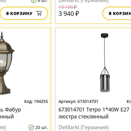
ия)
DeMarkt (Германия)
6 шт.
13 130 ₽
3 940 ₽
В КОРЗИНУ
В КОРЗИ
194255
673014701
ь Фабур
673014701 Тетро 1*40W E27 
янный
люстра стеклянный
ия)
DeMarkt (Германия)
20 шт.