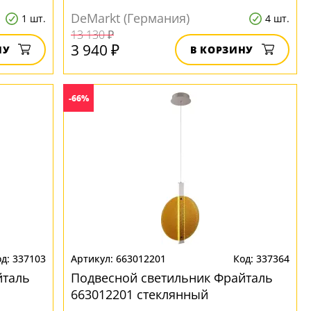
DeMarkt (Германия)
1 шт.
4 шт.
13 130 ₽
3 940 ₽
НУ
В КОРЗИНУ
-66%
337103
663012201
337364
йталь
Подвесной светильник Фрайталь
663012201 стеклянный