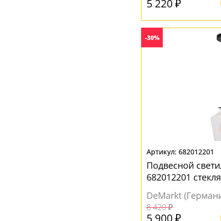
5 220 ₽
-30%
682012201
Подвесной свет
682012201 стекл
DeMarkt (Герман
8 420 ₽
5 900 ₽