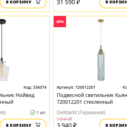
31 590 ₽
В КОРЗИНУ
В КОРЗИ
-60%
336074
720012201
ильник Нойвид
Подвесной светильник Кьян
янный
720012201 стеклянный
ия)
DeMarkt (Германия)
1 шт.
9 840 ₽
3 940 ₽
В КОРЗИНУ
В КОРЗИ