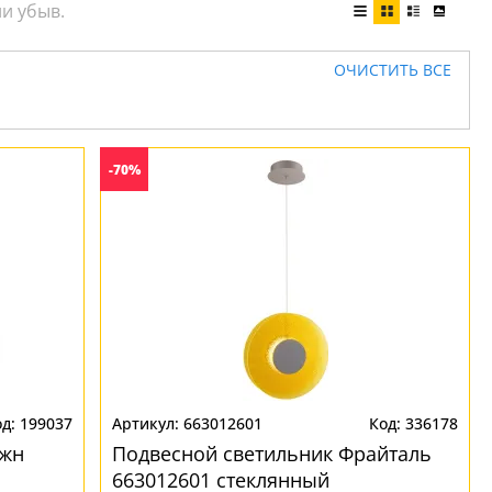
ОЧИСТИТЬ ВСЕ
-70%
199037
663012601
336178
южн
Подвесной светильник Фрайталь
663012601 стеклянный