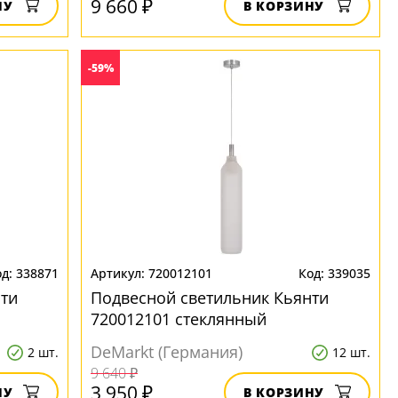
9 660 ₽
НУ
В КОРЗИНУ
-59%
338871
720012101
339035
ти
Подвесной светильник Кьянти
720012101 стеклянный
DeMarkt (Германия)
2 шт.
12 шт.
9 640 ₽
3 950 ₽
НУ
В КОРЗИНУ