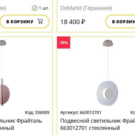
ия)
DeMarkt (Германия)
1 шт.
18 400 ₽
В КОРЗИНУ
В КОРЗИ
-70%
336909
663012701
льник Фрайталь
Подвесной светильник Фра
янный
663012701 стеклянный