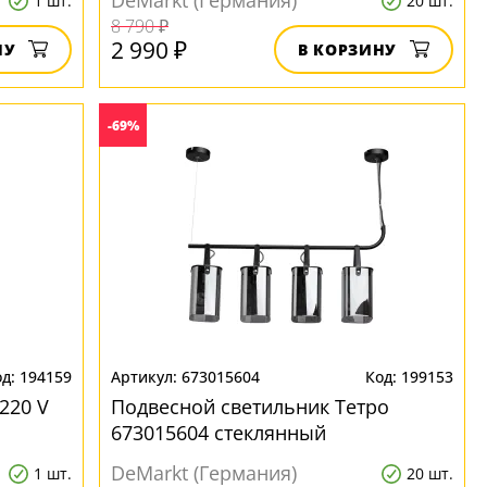
DeMarkt (Германия)
1 шт.
20 шт.
8 790 ₽
2 990 ₽
НУ
В КОРЗИНУ
-69%
194159
673015604
199153
220 V
Подвесной светильник Тетро
673015604 стеклянный
DeMarkt (Германия)
1 шт.
20 шт.