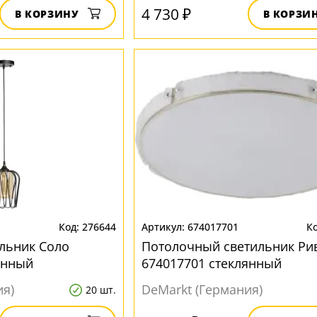
4 730 ₽
В КОРЗИНУ
В КОРЗИ
276644
674017701
льник Соло
Потолочный светильник Ри
янный
674017701 стеклянный
ия)
DeMarkt (Германия)
20 шт.