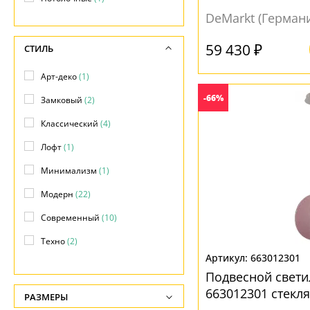
DeMarkt (Герман
59 430 ₽
СТИЛЬ
Арт-деко
(1)
-66%
Замковый
(2)
Классический
(4)
Лофт
(1)
Минимализм
(1)
Модерн
(22)
Современный
(10)
Техно
(2)
663012301
Хай-тек
(14)
Подвесной свети
663012301 стекл
РАЗМЕРЫ