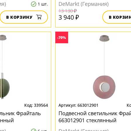
ия)
DeMarkt (Германия)
1 шт.
13 130 ₽
3 940 ₽
В КОРЗИНУ
В КОРЗИ
-70%
339564
663012901
льник Фрайталь
Подвесной светильник Фра
янный
663012901 стеклянный