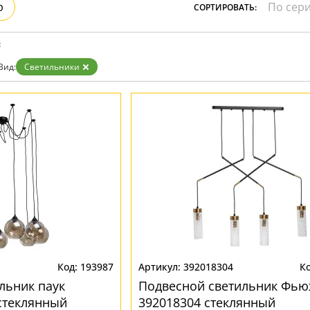
р
СОРТИРОВАТЬ:
Бронза
Золото
Прозрачные
:
Хром
Черные
Вид:
Светильники
193987
392018304
льник паук
Подвесной светильник Фь
стеклянный
392018304 стеклянный