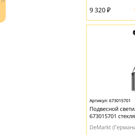
9 320 ₽
ЦВЕТ ПЛАФОНОВ
Белый
(9)
Дымчатый
(5)
Желтый
(2)
Зеленый
(1)
Латунь
(1)
Ваш регион:
Москва
Медь
(1)
+7 (800) 775-63-32
- бесплатно по России
Прозрачный
(18)
+7 (495) 255-03-21
- бесплатная доставка
Розовый
(2)
673015701
Серый
(5)
Подвесной свети
673015701 стекл
Черный
(4)
DeMarkt (Герман
Шампань
(2)