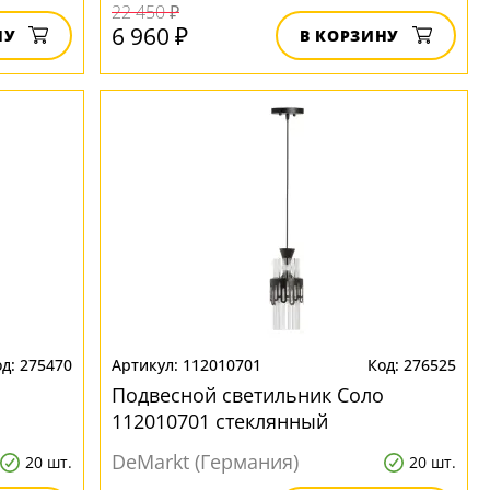
22 450 ₽
6 960 ₽
НУ
В КОРЗИНУ
275470
112010701
276525
о
Подвесной светильник Соло
112010701 стеклянный
DeMarkt (Германия)
20 шт.
20 шт.