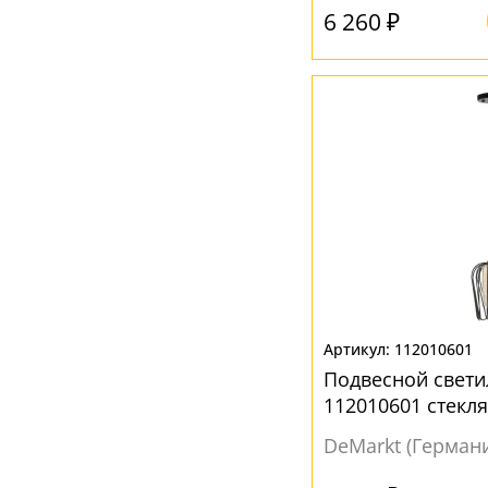
Янтарный
(1)
6 260 ₽
112010601
Подвесной свети
112010601 стекл
DeMarkt (Герман