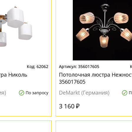
62062
356017605
тра Николь
Потолочная люстра Нежнос
356017605
ия)
DeMarkt (Германия)
По запросу
П
3 160 ₽