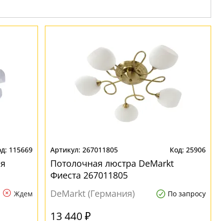
115669
267011805
25906
ия
Потолочная люстра DeMarkt
Фиеста 267011805
DeMarkt (Германия)
Ждем
По запросу
13 440 ₽