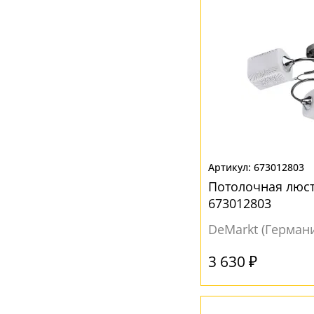
673012803
Потолочная люст
673012803
DeMarkt (Герман
3 630 ₽