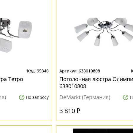
95340
638010808
ра Тетро
Потолочная люстра Олимп
638010808
ия)
DeMarkt (Германия)
По запросу
П
3 810 ₽