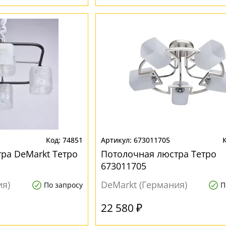
74851
673011705
ра DeMarkt Тетро
Потолочная люстра Тетро
673011705
ия)
DeMarkt (Германия)
По запросу
П
22 580 ₽