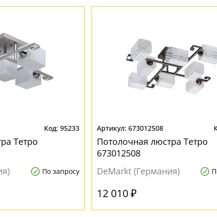
95233
673012508
ра Тетро
Потолочная люстра Тетро
673012508
ия)
DeMarkt (Германия)
По запросу
П
12 010 ₽