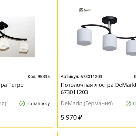
95335
673011203
ра Тетро
Потолочная люстра DeMarkt
673011203
ия)
DeMarkt (Германия)
По запросу
П
5 970 ₽