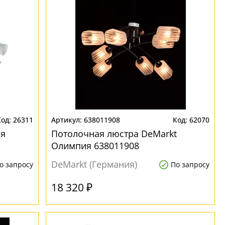
26311
638011908
62070
ия
Потолочная люстра DeMarkt
Олимпия 638011908
DeMarkt (Германия)
о запросу
По запросу
18 320 ₽