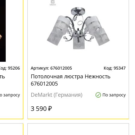
95206
676012005
95347
ть
Потолочная люстра Нежность
676012005
DeMarkt (Германия)
о запросу
По запросу
3 590 ₽