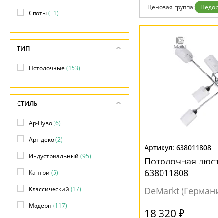
Возврат
Ценовая группа:
Недор
Отзывы
Споты
(+1)
Установка
Дизайнерам
Бренды
ТИП
Контакты
Потолочные
(153)
СТИЛЬ
Ар-Нуво
(6)
Арт-деко
(2)
638011808
Индустриальный
(95)
Потолочная люс
638011808
Кантри
(5)
Классический
(17)
DeMarkt (Герман
Модерн
(117)
18 320 ₽