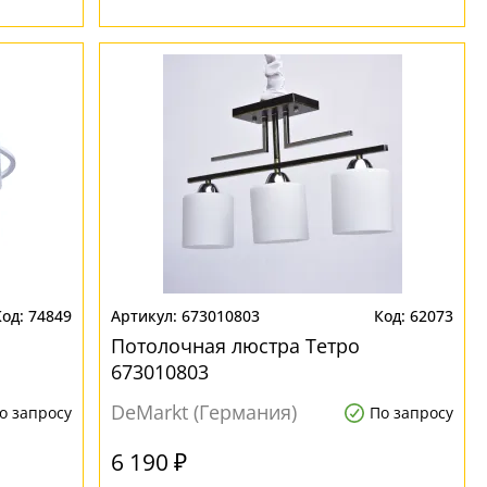
74849
673010803
62073
Потолочная люстра Тетро
673010803
DeMarkt (Германия)
о запросу
По запросу
6 190 ₽