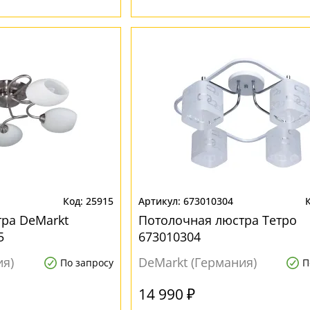
25915
673010304
ра DeMarkt
Потолочная люстра Тетро
5
673010304
ия)
DeMarkt (Германия)
По запросу
П
14 990 ₽