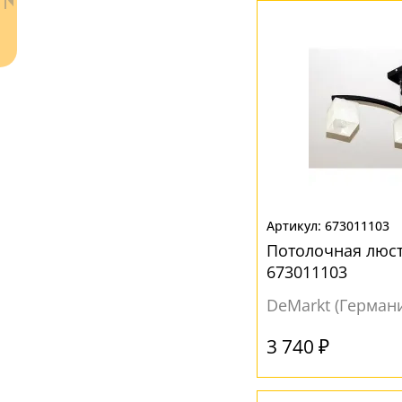
Золотой
(1)
Матовый
(19)
Перламутровый
(3)
Прозрачный
(21)
Разноцветный
(1)
Серый
(1)
Хром
(4)
Ваш регион:
Москва
673011103
+7 (800) 775-63-32
- бесплатно по России
Потолочная люст
+7 (495) 255-03-21
673011103
- бесплатная доставка
DeMarkt (Герман
3 740 ₽