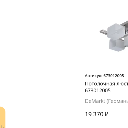
Акрил
(1)
Металл
(2)
Органза
(1)
Стекло
(151)
Текстиль
(1)
Ткань
(2)
Хрусталь
(23)
673012005
ЦВЕТ ПЛАФОНОВ
Потолочная люст
673012005
Бежевый
(9)
DeMarkt (Герман
Белый
(151)
Бронза
(2)
19 370 ₽
Желтый
(2)