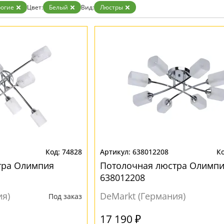
Бронза
огие
Цвет:
Белый
Вид:
Люстры
Золото
Прозрачные
Хром
Черные
74828
638012208
тра Олимпия
Потолочная люстра Олимп
638012208
ия)
DeMarkt (Германия)
Под заказ
17 190 ₽