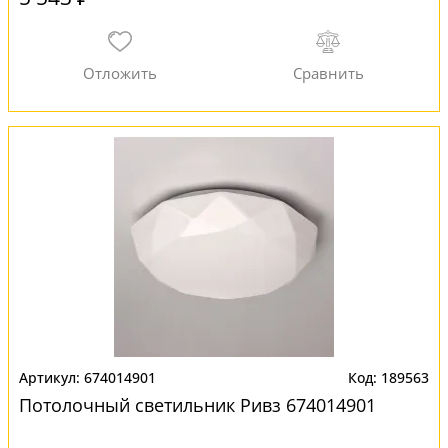
674014901
189563
Потолочный светильник Ривз 674014901