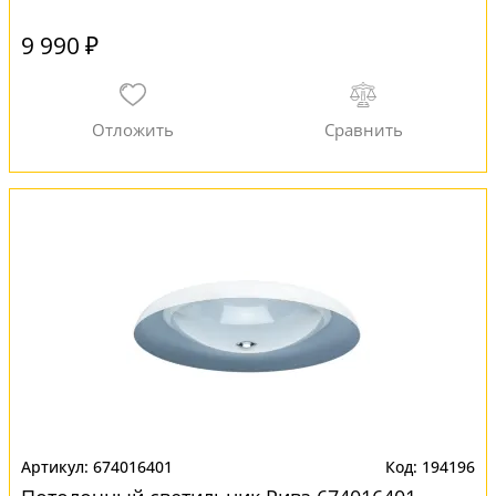
9 990 ₽
674016401
194196