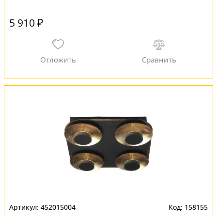
5 910 ₽
452015004
158155