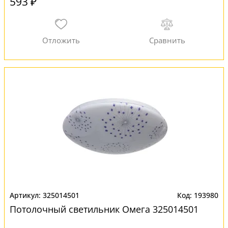
593 ₽
325014501
193980
Потолочный светильник Омега 325014501