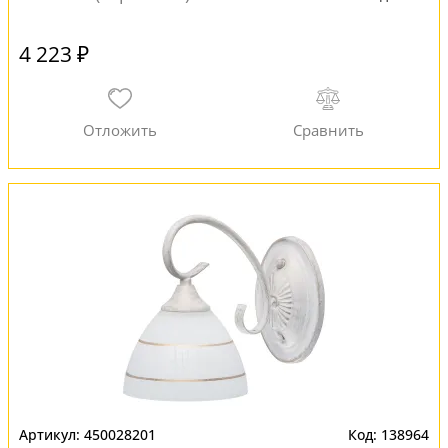
4 223 ₽
450028201
138964