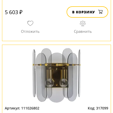
5 603 ₽
В КОРЗИНУ
111026802
317099