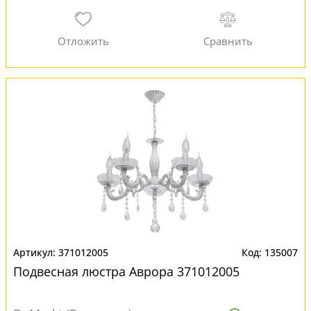
371012005
135007
Подвесная люстра Аврора 371012005