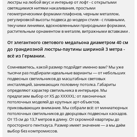
люстры на любой вкус и интерьер от лофт - с открытыми
светящимися нитями накаливания, простыми
геометрическими формами плафонов, черным металлом,
регулировкой высоты подвеса до модерн стиля - с плавными,
текучими линиями, вдохновленными природными формами,
растительным орнаментом в металле, витражными вставками .
От элегантного светового медальона диаметром 40 см
до грандиозной люстры-паутины шириной 3 метра -
всё из Германии.
Сомневаетесь, какой размер подойдет именно вам? Мы уже
тысячи раз подбирали идеальные варианты — от небольших
подвесных светильников до масштабных световых
инсталляций, занимающих половину потолка. Габариты
определяют характер светильника в интерьере. Мы
предлагаем выбор от XS до XXXXXL: от лаконичных
потолочных моделей до крупных арт-объектов,
приковывающих внимание. Мы собрали всё: от миниатюрных
потолочных светильников до дворцовых подвесных каскадов.
От 15 см до 13,7 метров в длину. От скромной квартиры до
просторного пентхауса. Размер имеет значение — а мы даём
выбор без компромиссов.